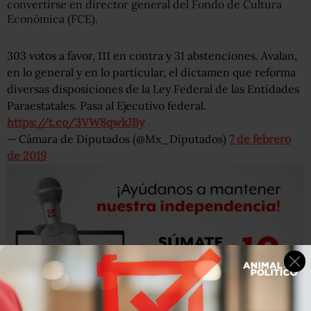
convertirse en director general del Fondo de Cultura
Económica (FCE).
303 votos a favor, 111 en contra y 31 abstenciones. Avalan,
en lo general y en lo particular, el dictamen que reforma
diversas disposiciones de la Ley Federal de las Entidades
Paraestatales. Pasa al Ejecutivo federal.
https://t.co/3VW8qwkJBy
— Cámara de Diputados (@Mx_Diputados)
7 de febrero
de 2019