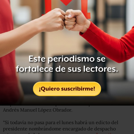
La modificación al artículo 21 de dicha ley, elimina el ser
mexicano por nacimiento y solo establece el requisito de
tener la calidad de ciudadano mexicano con goce de sus
derechos civiles.
Taibo II dice que buscará reducir el precio de libros para
que lleguen a cada comunidad del país
En noviembre pasado, antes de que asumiera el poder el
nuevo gobierno, Taibo dijo que asumiría la
responsabilidad del despacho del FCE por decreto de
Andrés Manuel López Obrador.
“Si todavía no pasa para el lunes habrá un edicto del
presidente nombrándome encargado de despacho