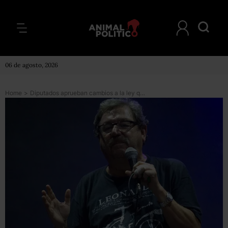
06 de agosto, 2026
Home
>
Diputados aprueban cambios a la ley que le permiten a Paco Taibo II dirigir el Fondo de Cultura