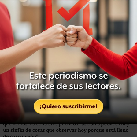
Los “tecnócratas”, agregó,
hicieron negocios “pero nunca
hicieron su trabajo técnico”,
esto en referencia a los
padrones de beneficiarios.
Luego de administraciones panistas y priistas, mencionó
Ramírez, el nuevo gobierno heredó “un país hecho
añicos, pero también heredamos una administración
pública que está establecida para no funcionar; cada vez
que vemos los contratos públicos, las obras públicas
hay
un sinfín de cosas que observar hoy porque está lleno
de corrupción”.