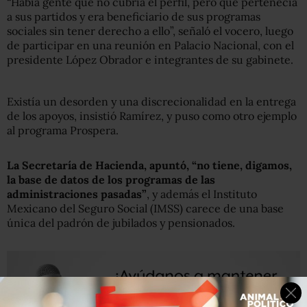
“Había gente que no cubría el perfil, pero que pertenecía
a sus partidos y era beneficiario de sus programas
sociales sin tener derecho a ello”, señaló el vocero, luego
de participar en una reunión en Palacio Nacional, con el
presidente López Obrador e integrantes de su gabinete.
Existía un desorden y una discrecionalidad en la entrega
de los apoyos, insistió Ramírez, y puso como otro ejemplo
al programa Prospera.
La Secretaría de Hacienda, apuntó, “no tiene, digamos,
la base de datos de los programas de las
administraciones pasadas”
, y además el Instituto
Mexicano del Seguro Social (IMSS) carece de una base
única del padrón de jubilados y pensionados.