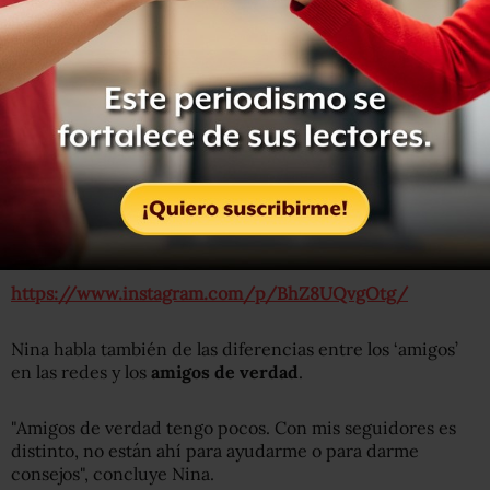
convertirte en uno de ellos
"Sentía la presión de tener que hacerlo, de tener que
continuar, pero ni modo", explica Nina.
Llegó a sentir tanta ansiedad que incluso
pensó en el
suicidio
: "Llegué al límite de decir: ‘Ya no quiero vivir’".
Fue entonces cuando se dio cuenta de que precisaba
ayuda y logró salir de esa situación.
https://www.instagram.com/p/BhZ8UQvgOtg/
Nina habla también de las diferencias entre los ‘amigos’
en las redes y los
amigos de verdad
.
"Amigos de verdad tengo pocos. Con mis seguidores es
distinto, no están ahí para ayudarme o para darme
consejos", concluye Nina.