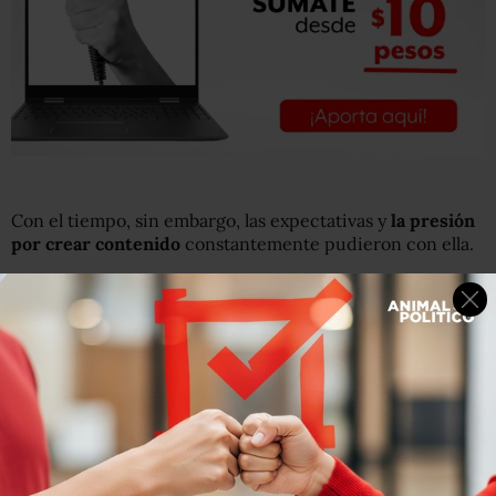
Con el tiempo, sin embargo, las expectativas y
la presión
por crear contenido
constantemente pudieron con ella.
"
No quería despertar
, no quería levantarme de la cama",
asegura Nina en una entrevista con la BBC.
Fue una etapa "muy complicada" para ella.
La enfermedad que esconden las fotos con ropa ancha
de una “influencer” de Instagram
Quiénes son los "nanoinfluencers" y cómo puedes