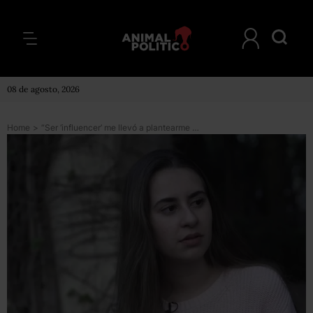
08 de agosto, 2026
Home
>
“Ser ‘influencer’ me llevó a plantearme el suicidio”: la mexicana Nina Dantas habla de la presión de las redes sociales