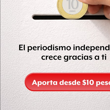
El presidente del Gobierno español, Pedro Sánchez, se
pronunció sobre el caso en Twitter.
https://twitter.com/sanchezcastejon/status/10845762497
Varias empresas de Andalucía y Cataluña se han ofrecido
para colaborar en las tareas de rescate y algunas
tecnológicas han adaptado instrumentos para emplearlos
en estas labores, explicó Moltó a EFE.
En las labores
trabajan unas 100 personas
de los
servicios de emergencia, bomberos, Protección Civil, del
Equipo de Rescate e Intervención de Montaña (EREIM)
de Álora y Granada, del Grupo Especial de Actividades
Subacuáticas (GEAS) de la Guardia Civil, y trabajadores de
empresas privadas.
De acuerdo con reportes de la prensa española, los
padres de Yulen, identificados como José y Victoria,