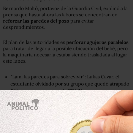
Bernardo Moltó, portavoz de la Guardia Civil, explicó a la
prensa que hasta ahora las labores se concentran en
reforzar las paredes del pozo
para evitar
desprendimientos.
El plan de las autoridades es
perforar agujeros paralelos
para tratar de llegar a la posible ubicación del bebé, pero
la maquinaria necesaria estaba siendo trasladada al lugar
este lunes.
"Lamí las paredes para sobrevivir": Lukas Cavar, el
estudiante olvidado por su grupo que quedó atrapado
60 horas en una cueva de EE.UU.
"Hace frío, está húmedo, no es fácil realizar una búsqueda
allí… Nadie está preparado técnicamente para rescatar
un cuerpo de un espacio tan estrecho", dijo María
Gámez, representante del gobierno de España en la
provincia de Málaga, a la agencia AFP.