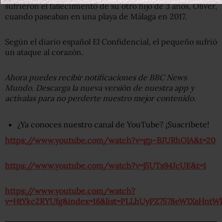
sufrieron el fallecimiento de su otro hijo de 3 años, Oliver,
cuando paseaban en una playa de Málaga en 2017.
Según el diario español El Confidencial, el pequeño sufrió
un ataque al corazón.
Ahora puedes recibir notificaciones de BBC News
Mundo. Descarga la nueva versión de nuestra app y
actívalas para no perderte nuestro mejor contenido.
¿Ya conoces nuestro canal de YouTube? ¡Suscríbete!
https://www.youtube.com/watch?v=gp-BJURhOlA&t=20
https://www.youtube.com/watch?v=j5UTs94JcUE&t=1
https://www.youtube.com/watch?
v=HtYkc2RYUfg&index=16&list=PLLhUyPZ7578eW1XsHnt