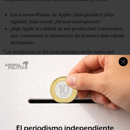
Los nuevos iPhone de Apple: ¡Más grandes! ¡Más
rápidos! ¡Más caros! ¿Menos innovadores?
¿Bajó Apple la calidad de sus productos? Los errores
que cuestionan la reputación de la marca más valiosa
del mundo
"Las preguntas de los inversionistas serán hasta qué
punto los precios exagerados de Apple han agravado esta
situación y qué significa eso para
su poder de fijación de
precios
en los iPhones a largo plazo", le dijo a la BBC
James Cordwell, analista de Atlantic Equities.