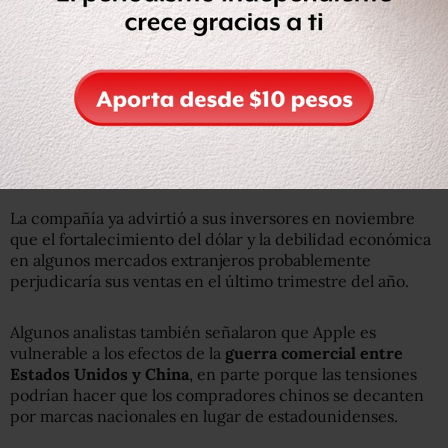
Reuters
Algunos smartphones como los iPhone XS no están
reflejando grandes ventas.
La compañía ya advirtió a sus inversores en noviembre
que el fortalecimiento del dólar y la debilidad económica
en algunos mercados extranjeros probablemente
perjudicaría sus ventas en el último trimestre del año.
Algunos analistas también señalaron que Apple es
vulnerable a los efectos de la
guerra comercial entre
Estados Unidos y China
, en parte porque las tensiones
podrían hacer que los compradores chinos se decanten
por marcas nacionales en lugar de estadounidenses.