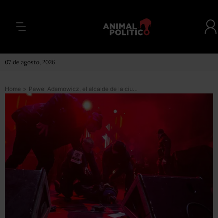
07 de agosto, 2026
Home
>
Pawel Adamowicz, el alcalde de la ciudad polaca de Gdansk que murió tras ser apuñalado brutalmente delante de miles de personas en un evento benéfico