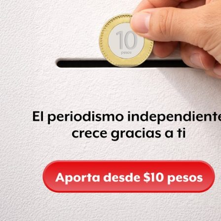
recaudan dinero para equipos médicos en los hospitales.
https://www.instagram.com/p/BsledmdHaWz/
"A pesar de todos nuestros esfuerzos, no lo salvamos", dijo
este lunes el doctor Tomasz Stefaniak, director del
hospital de la Universidad de Gdansk, a los medios
locales.
Momentos antes de ser apuñalado, Adamowicz había
publicado en Instagram una foto desde el escenario.
"Mi buen amigo"
Según el corresponsal de la BBC en Varsovia, Adam
Easton, este asesinato ha dejado a Polonia en estado de
shock.
El presidente del Consejo Europeo, el polaco
Donald
Tusk
,
publicó un twitt despidiendo a su amigo.