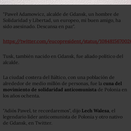
"Paweł Adamowicz, alcalde de Gdansk, un hombre de
Solidaridad y Libertad, un europeo, mi buen amigo, ha
sido asesinado. Descansa en paz".
https://twitter.com/eucopresident/status/10848156700
Tusk, también nacido en Gdansk, fue aliado político del
alcalde.
La ciudad costera del Báltico, con una población de
alrededor de medio millón de personas, fue la
cuna del
movimiento de solidaridad anticomunista
de Polonia en
los años ochenta.
"Adiós Pawel, te recordaremos", dijo
Lech Walesa
, el
legendario líder anticomunista de Polonia y otro nativo
de Gdansk, en Twitter.