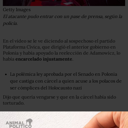
Getty Images
El atacante pudo entrar con un pase de prensa, según la
policía.
En el vídeo se le ve diciendo al sospechoso el partido
Plataforma Cívica, que dirigió el anterior gobierno en
Polonia y había apoyado la reelección de Adamowicz, lo
había
encarcelado injustamente
.
La polémica ley aprobada por el Senado en Polonia
que castiga con cárcel a quien acuse a los polacos de
ser cómplices del Holocausto nazi
Dijo que quería vengarse y que en la cárcel había sido
torturado.
El alcalde fue atacado mientras asistía al evento anual
Great Orchestra of Christmas, donde los voluntarios