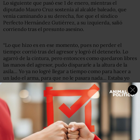
Lo siguiente que pasó ese 1 de enero, mientras el
diputado Mauro Cruz sostenía al alcalde baleado, que
venía caminando a su derecha, fue que el síndico
Perfecto Hernández Gutiérrez, a su izquierda, salió
corriendo tras el presunto asesino.
“Lo que hizo es en ese momento, pues no perder el
tiempo: corrió tras del agresor y logró él detenerlo. Lo
agarró de la cintura, pero entonces como quedaron libres
las manos del agresor, pudo dispararle a la altura de la
axila… Yo ya no logré llegar a tiempo como para hacer a
un lado el arma, para que no le pasara nada… Estaba yo
retirado porque en ese momento quedó el presidente ya
tirado en el piso, inconsciente, y pues le dispararon al
síndico.
”Llegaron más personas a ayudarlo a detener al agresor y
pues yo logré abrazar al síndico para sentarlo en un poste
de luz que estaba ahí y en lo que llegó su sobrino a
calmarlo, a hablarle de que se mantuviera. Yo todavía
regresé a ver al presidente, buscando auxilio, pero en ese