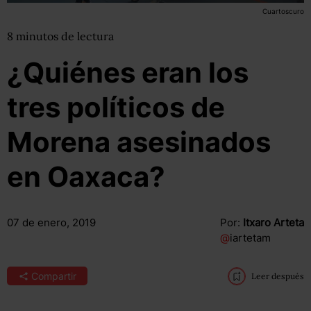
Cuartoscuro
8
minutos
de lectura
¿Quiénes eran los
tres políticos de
Morena asesinados
en Oaxaca?
07 de enero, 2019
Por:
Itxaro Arteta
@
iartetam
Compartir
Leer después