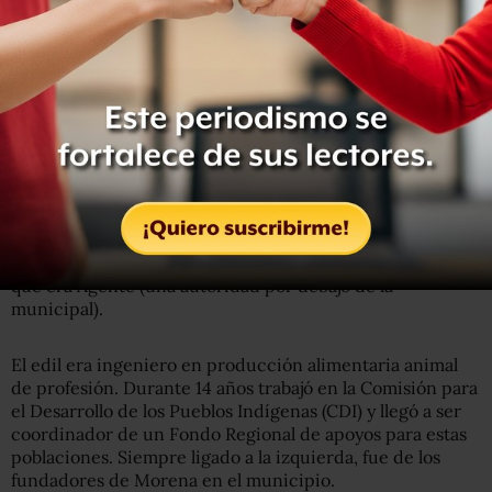
momento es difícil… es difícil…”, revivió Cruz con la voz
entrecortada.
Hernández también era muy buen amigo suyo de años
atrás. De familia más humilde, tenía dos hijos jóvenes de
su primera esposa, una niña de seis años y un niño de
tres, de la segunda. Hombre de fe, incluso lo invitó a
participar al grupo de “los cargadores” del Cristo del
Buen Viaje, los que llevan en hombros esta imagen para la
procesión de Semana Santa en el Barrio de San Diego, el
más grande del municipio con unos 10 mil habitantes, del
que era Agente (una autoridad por debajo de la
municipal).
El edil era ingeniero en producción alimentaria animal
de profesión. Durante 14 años trabajó en la Comisión para
el Desarrollo de los Pueblos Indígenas (CDI) y llegó a ser
coordinador de un Fondo Regional de apoyos para estas
poblaciones. Siempre ligado a la izquierda, fue de los
fundadores de Morena en el municipio.