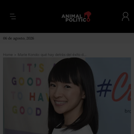
06 de agosto, 2026
Home
>
Marie Kondo: qué hay detrás del éxito de la gurú japonesa del orden… ¿te puede llevar su método a la felicidad?