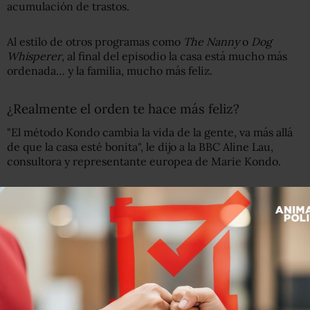
acumulación de trastos.
Al estilo de otros programas como
The Nanny
o
Dog
Whisperer
, al final del episodio la casa está mucho más
ordenada… y la familia, mucho más feliz.
¿Realmente el orden te hace más feliz?
"El método Kondo cambia la vida de la gente, va más allá
de que la casa esté bonita", le dijo a la BBC Aline Lau,
consultora y representante europea de Marie Kondo.
"Has valorado cada pertenencia que tienes y cada una de
las que te quedas te hace feliz,
todo tiene un propósito
.
Una vez que has hecho ese proceso, te das cuenta de lo
que valoras. Le asignas un lugar.
"A la gente eso le da mucha fuerza, el ser consciente de
que cada cosa tiene su sitio. Te da confianza. Te ayuda a
tomar decisiones sobre muchas cosas de tu vida, tu