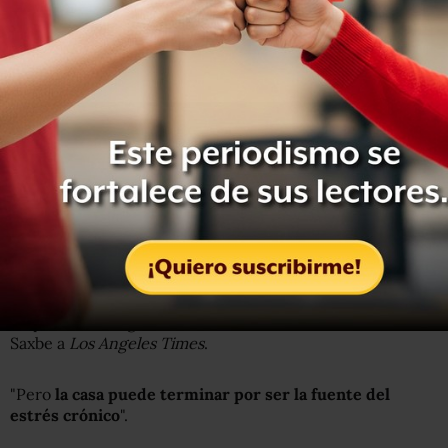
trabajo, tu hogar, tus relaciones… La casa impacta tu
vida", sostuvo.
https://www.instagram.com/p/Br3PjJqh3Pt/
"
Si no se cae cuando retiras la mano, ¡superó la prueba
del doblado!
", escribió Kondo entusiasmada.
Para Darby Saxbe, profesor de Psicología en la
Universidad del Sur de California,
la cuestión está en el
estrés que nos genera el desorden.
"Tradicionalmente percibimos el hogar como un lugar de
respiro, un refugio del estrés del mundo exterior", señaló
Saxbe a
Los Angeles Times
.
"Pero
la casa puede terminar por ser la fuente del
estrés crónico
".