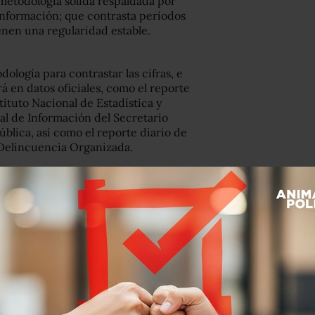
 metodología sólida respaldada por
información; que contrasta periodos
enen una regularidad estable.
dología para contrastar las cifras, e
rá en datos oficiales, como el reporte
tituto Nacional de Estadística y
nal de Información del Secretario
blica, así como el reporte diario de
 Delincuencia Organizada.
 y en 15 alcanzaron niveles récord