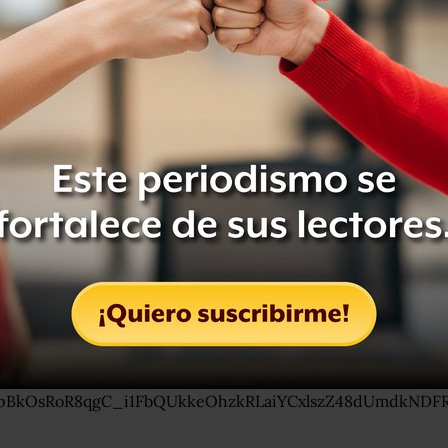
g.mx/videos/756605851363614/?
uE257t4mQ5eV07btRKtGwYlX5egTVYv9AhebzP3c54vV6edt
lsgEaPV-
OwCkzSDi-BRqO5Iyc-
pBkOsRoR8qgC_i1FbQUkkeOhzkRLaiYCxlszZ48dUmdkNDF