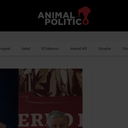
sigual
Salud
El Sabueso
Animal MX
Estados
Gén