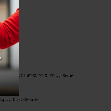
k8AwbPmZWX4oPR8XsXNKhYFLyv2Setu6-
RcpUyu0NeOSF0uN-