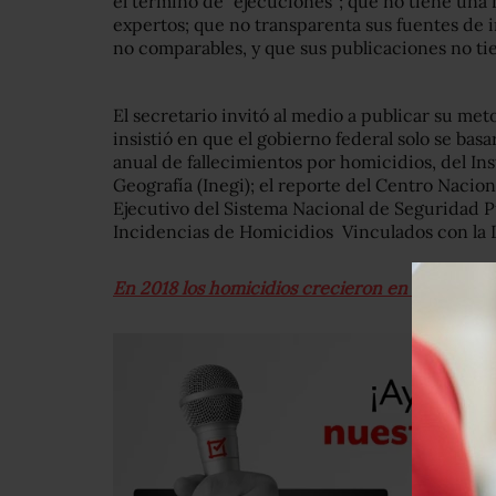
el término de “ejecuciones”; que no tiene una
expertos; que no transparenta sus fuentes de 
no comparables, y que sus publicaciones no ti
El secretario invitó al medio a publicar su meto
insistió en que el gobierno federal solo se basa
anual de fallecimientos por homicidios, del Ins
Geografía (Inegi); el reporte del Centro Nacio
Ejecutivo del Sistema Nacional de Seguridad Pú
Incidencias de Homicidios Vinculados con la
En 2018 los homicidios crecieron en 27 estados