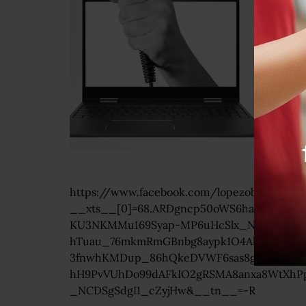
https://www.facebook.com/lopezobrador.or
__xts__[0]=68.ARDgncp50oWS6haAeAQniR
KU3NKMMu169Syap-MP6uHcSlx_N3ysZ7DRm
hTuau_76mkmRmGBnbg8aypk1O4AhTY6-
3fnwhKMDup_86hQkeDVWF6sas8gk1I_vDCa
hH9PvVUhDo99dAFkIO2gRSMA8anxa8WtXhP
_NCDSgSdgI1_cZyjHw&__tn__=-R