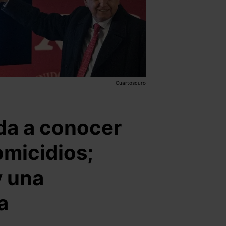
Cuartoscuro
da a conocer
omicidios;
y una
a