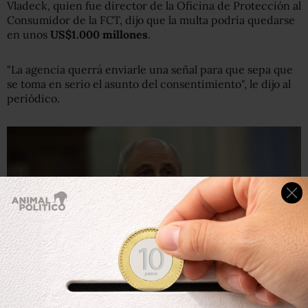
Vladeck, quien fue director de la Oficina de Protección al
Consumidor de la FCT, dijo que la multa podría quedarse
en unos
US$1.000 millones
.
"La agencia querrá enviarle una señal para que sepa que
se toma en serio el asunto del consentimiento", le dijo al
periódico.
Scott J. Ferrell/Getty Images