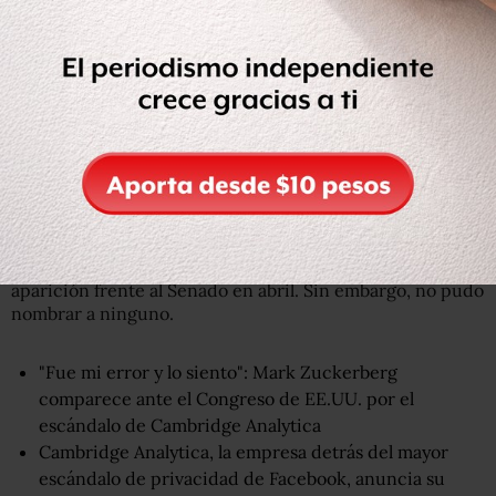
David Vladeck, de la FCT, dijo que Facebook podría recibir
una multa de unos US$1.000 millones.
Podría dividirse
Un punto de vista que parece tener respaldo en varios
países en todo el mundo es que Facebook es demasiado
grande y poderosa.
"Tenemos muchos competidores", dijo el fundador y
director de la red social, Mark Zuckerberg, durante su
aparición frente al Senado en abril. Sin embargo, no pudo
nombrar a ninguno.
"Fue mi error y lo siento": Mark Zuckerberg
comparece ante el Congreso de EE.UU. por el
escándalo de Cambridge Analytica
Cambridge Analytica, la empresa detrás del mayor
escándalo de privacidad de Facebook, anuncia su