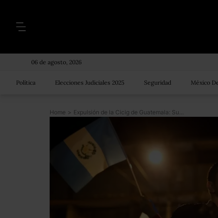
06 de agosto, 2026
Política
Elecciones Judiciales 2025
Seguridad
México De
Home
>
Expulsión de la Cicig de Guatemala: Supremo tramita desafuero de jueces de la Corte de Constitucionalidad en medio del pulso de poderes