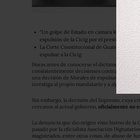
"Un golpe de Estado en cámara lenta": la cri
expulsión de la Cicig por el presidente Ji
La Corte Constitucional de Guatemala susp
expulsar a la Cicig
Horas antes de conocerse el dictamen del Sup
consistentemente decisiones contradiciendo a
una decisión de Morales de expulsar al organ
investiga al propio mandatario y a alguno de su
Sin embargo, la decisión del Supremo, cuya crít
cercanos al actual gobierno,
oficialmente
no e
La denuncia que dio origen visto bueno de la 
pasado por la oficialista Asociación Dignatarios
magistrados, entre otras cosas, de abuso de fu