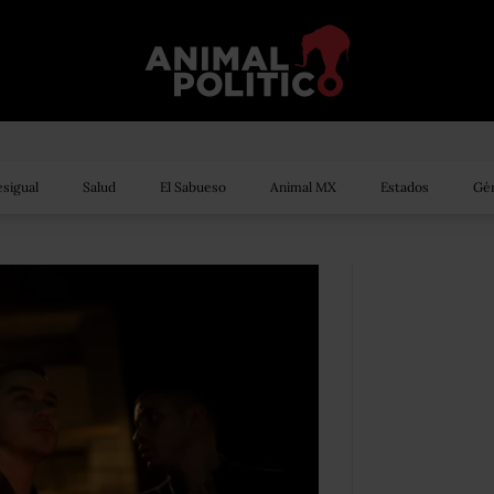
sigual
Salud
El Sabueso
Animal MX
Estados
Gén