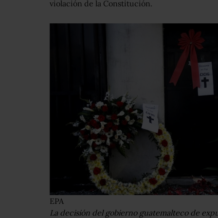
violación de la Constitución.
EPA
La decisión del gobierno guatemalteco de expul