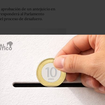
a aprobación de un antejuicio en
rresponderá al Parlamento
 el proceso de desafuero.