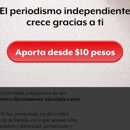
sis que vive Guatemala tras la
mmy Morales
ende la decisión de Jimmy Morales de
remo, la CC, que ha emitido
 las del gobierno, había suspendido
ismo internacional anticorrupción que
s familiares.
icos tildan a sus jueces de ser
stuvo directamente vinculada a esto
.
CSJ fue presentada en diciembre
 de la Nación, en la que acusan a los
nciones y autoridad, prevaricato y