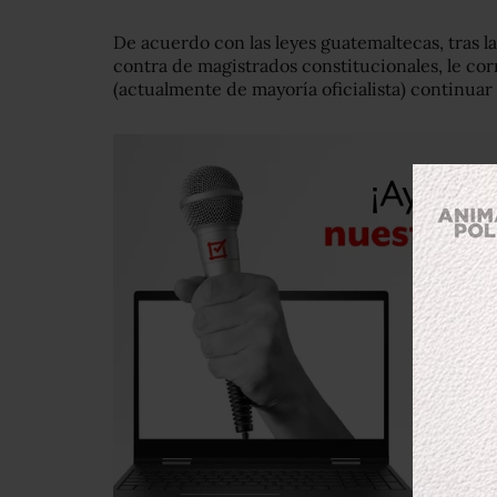
De acuerdo con las leyes guatemaltecas, tras l
contra de magistrados constitucionales, le co
(actualmente de mayoría oficialista) continuar