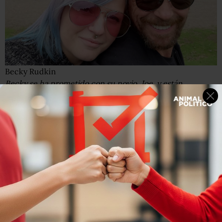
Becky Rudkin
Becky se ha prometido con su novio, Joe, y están
preparando su boda para el mes de julio.
“No seguir el tratamiento con insulina puede causarles la
muerte rápidamente”, advierte la doctora Khalida Ismail,
psiquiatra especialista en diabetes.
La diabulimia es un trastorno muy peligroso porque se
asocia con una
enfermedad crónica
que acompañará al
paciente durante toda su vida.
“Tienes que luchar con ambas enfermedades al mismo