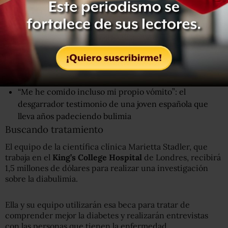
tiempo”, recuerda Nabeelah, otra paciente de 22 años.
“No inyectarte la insulina es adictivo, porque puedes
comer lo que quieras y al mismo tiempo perder peso”,
explica en el documental Gemma, de 22 años,
diagnosticada de diabetes tipo 1 cuando tenía 12 años.
“Me he comido incluso mi propio vómito”: el
desgarrador testimonio de una joven española que
lleva años padeciendo bulimia
Buscando tratamiento
El equipo de la científica clínica Marietta Stadler, que
trabaja en el
King’s College Hospital
de Londres, recibirá
1,5 millones de dólares para realizar una investigación
sobre la diabulimia.
Ella y su equipo utilizarán esa beca para tratar de
comprender mejor la diabetes y realizarán entrevistas
con las personas que tienen la enfermedad.