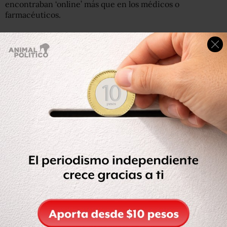
encontraban ‘online’ más que en los médicos o
farmacéuticos.
Y eso a pesar de las advertencias de las autoridades
sanitarias: el
British Medical Journal
analizó 23 sitios web
relacionados con la salud y concluyó que su diagnóstico
fue correcto en solo el 34% de los casos.
Getty Images