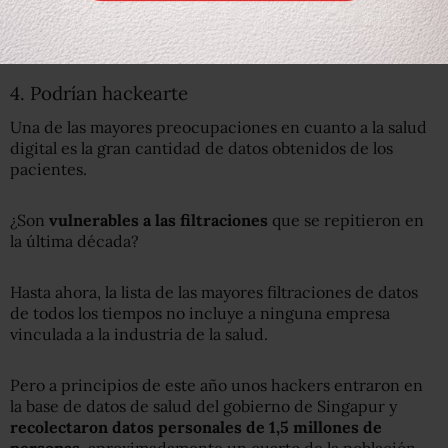
Hay dudas sobre la seguridad de los datos sobre salud que
obtienen las aplicaciones.
4. Podrían hackearte
Una de las mayores preocupaciones en cuanto a la salud
digital es la gran cantidad de datos obtenidos de los
pacientes.
¿Son
vulnerables a las filtraciones
que se repitieron en
la última década?
Hasta ahora, la lista de las mayores filtraciones de datos
de todos los tiempos no incluye a ninguna empresa
vinculada a la industria de la salud.
Pero a principios de este año unos hackers entraron en
la base de datos de salud del gobierno de Singapur y
recolectaron datos personales de 1,5 millones de
personas
, aproximadamente un cuarto de la población