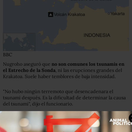
BBC
Nugroho aseguró que
no son comunes los tsunamis en
el Estrecho de la Sonda
, ni las erupciones grandes del
Krakatoa. Suele haber temblores de baja intensidad.
"No hubo ningún terremoto que desencadenara el
tsunami después. Es la dificultad de determinar la causa
del tsunami", dijo el funcionario.
¿Cómo se pudo haber producido entonces?
El vulcanólogo Jess Phoenix le dijo a la BBC que cuando