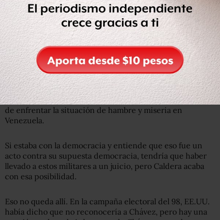
Chávez dijo en mi libro que el presidente Caldera le
enviaba emisarios para hablar con él en la cárcel. Chávez
sería su sucesor en la presidencia de la República.
Caldera está tratando a un hombre que ha trabajado con
él y le pone condiciones para sacarlo de la prisión: que
hable a favor del gobierno y elija el cargo que quiere.
Caldera dirá que era necesario entender que el golpe de
1992 y el movimiento posterior surgen por la necesidad
de enfrentar la situación de hambre y miseria en
Venezuela.
Si estaba con la democracia y entiende que eso fue un
acto contra su supuesta democracia, tendría que haber
llevado a estos militares a un juicio, pero Caldera acaba
con esa posibilidad.
Eso no queda allí. En la campaña electoral del 98, EE.UU.
había dicho que no reconocería a Chávez, pero hay una