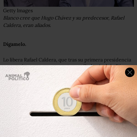
Getty Images
Blanco cree que Hugo Chávez y su predecesor, Rafael
Caldera, eran aliados.
Dígamelo.
Lo libera Rafael Caldera, que tras su primera presidencia
comenzó una guerra a muerte con Carlos Andrés Pérez y
terminó siendo un conspirador al lado de Chávez.
Hugo se movía con los notables y ellos sabían lo que iba a
pasar en Venezuela. Tienen comunicación y apoyos que
vienen del exterior, fundamentalmente de la embajada de
Estados Unidos.
¿Me está diciendo que Chávez fue un líder fabricado y
apoyado por la oligarquía local y Estados Unidos?