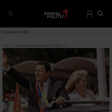
07 de agosto, 2026
Home
>
Triunfo de Hugo Chávez en 1998: “Fue otro salvador que no salvó nada en la historia de Venezuela”, entrevista al historiador Agustín Blanco Muñoz