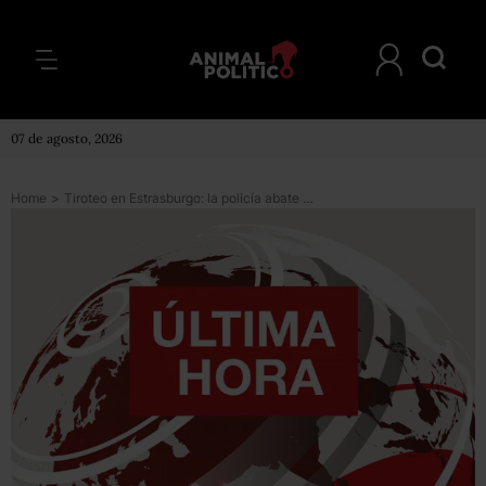
07 de agosto, 2026
Home
>
Tiroteo en Estrasburgo: la policía abate a Cherif Chekatt, el sospechoso de matar a 3 personas en la ciudad francesa