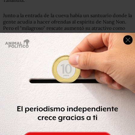
Junto a la entrada de la cueva había un santuario donde la
gente acudía a hacer ofrendas al espíritu de Nang Non.
Pero el "milagroso" rescate aumentó su atractivo como
fuente de buena fortuna.
Y por eso se convirtió en un lugar donde comprar
billetes de lotería
.
Los números más populares terminan
en 13, el número de niños y su entrenador que quedaron
atrapados en la cueva.
Además, ahora hay otro santuario: una estatua de bronce
de tres metros de altura de
Saman Gunan
, el buzo
tailandés que murió durante el rescate.
Quién era Saman Kunan, el buzo que murió llevando
oxígeno a los niños atrapados en una cueva en
Tailandia