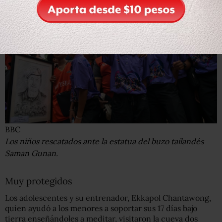
BBC
Los niños rescatados ante la estatua del buzo tailandés
Saman Gunan.
Muy protegidos
Los adolescentes y su entrenador, Ekkapol Chantawong,
quien ayudó a los menores a soportar sus 17 días bajo
tierra enseñándoles a meditar, visitaron la cueva dos