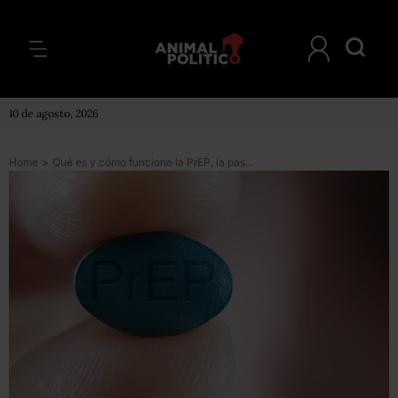
10 de agosto, 2026
Home
>
Qué es y cómo funciona la PrEP, la pastilla para prevenir el VIH que se empezará repartir gratis en Chile en 2019