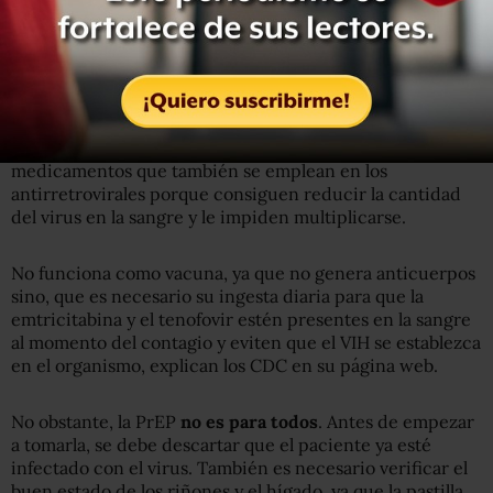
Pero, ¿cómo funciona?
Efectos secundarios
La PrEP contiene
emtricitabina y tenofovir
, dos
medicamentos que también se emplean en los
antirretrovirales porque consiguen reducir la cantidad
del virus en la sangre y le impiden multiplicarse.
No funciona como vacuna, ya que no genera anticuerpos
sino, que es necesario su ingesta diaria para que la
emtricitabina y el tenofovir estén presentes en la sangre
al momento del contagio y eviten que el VIH se establezca
en el organismo, explican los CDC en su página web.
No obstante, la PrEP
no es para todos
. Antes de empezar
a tomarla, se debe descartar que el paciente ya esté
infectado con el virus. También es necesario verificar el
buen estado de los riñones y el hígado, ya que la pastilla