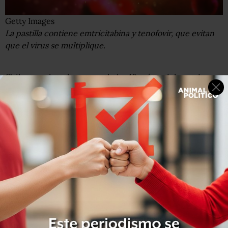
Getty Images
La pastilla contiene emtricitabina y tenofovir, que evitan
que el virus se multiplique.
Chile, por ejemplo, es uno de los 10 países del mundo
donde los nuevos casos de pacientes con VIH
se
incrementaron por encima del 50%
entre 2010 y 2017,
según el Programa Conjunto de las Naciones Unidas
sobre el VIH/Sida (Onusida).
Y allí la PrEP cuesta entre US$575 y US$645 al mes, según
reporta la prensa de ese país.
A partir del primer trimestre de 2019, sin embargo, el
gobierno
la repartirá de manera gratuita
como parte de
un ambicioso plan nacional para combatir el sida, ya que
los nuevos contagios se duplicaron entre 2010 y 2017,
según el Instituto de Salud Pública de Chile (ISP).