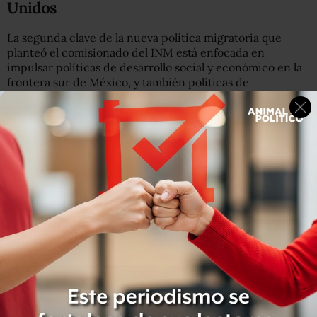
Unidos
La segunda clave de la nueva política migratoria que
planteó el comisionado del INM está enfocada en
impulsar políticas de desarrollo social y económico en la
frontera sur de México, y también políticas de
cooperación con los gobiernos de Centroamérica y
Estados Unidos.
En este punto, Tonatiuh Guillén recordó que buena parte
de la población centroamericana que migra de sus países
de origen, lo hace “por factores de desarrollo
socioeconómico o por la fragilidad de los estados”. Es
decir, por faltas de oportunidades de trabajo, y por los
problemas de corrupción y de violencia de las pandillas y
el crimen organizado.
La titular de Segob, Olga Sánchez Cordero, destacó en
este punto como
“una magnífica noticia”
el anunció que
hizo ayer
el canciller Marcelo Ebrard, sobre el Plan