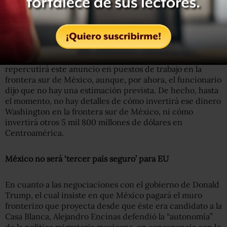
bilateral México-Estados Unidos,
a partir del cual el
gobierno estadounidense invertirá 4 mil 800 millones de
dólares en nuestro país, de los cuales 2 mil millones se
invertirán específicamente en la frontera sur de México.
Sobre este punto, se cuestionó a Alejandro Encinas cómo
repercutirá este anuncio en puestos de trabajo en la
frontera sur de México, aunque, por ahora, el funcionario
dijo que no hay una estimación prevista. De hecho, hasta
el momento, no hay detalles de cómo invertirá ese dinero
Washington en la frontera sur de México, ni cómo
invertirá otros 5 mil 800 millones de dólares en
Centroamérica.
México no será ‘tercer país seguro’ para EU
En cuanto a las negociaciones con el gobierno de Donald
Trump, el cual insiste en que México pagará el muro
fronterizo que proyecta desde que éste era candidato a la
Casa Blanca, Alejandro Encinas defendió la “autonomía”
de la política migratoria mexicana, en consonancia con lo