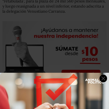
“retabulada”, para la plaza de 24 mil 560 pesos mensuales,
y luego reasignada a un nivel inferior, estando adscrita a
la delegación Venustiano Carranza.
Otra plaza del tipo ya mencionado fue para Marcela Paz
García, hermana de Antonio Paz, también adscrita a la
delegación Venustiano Carranza.