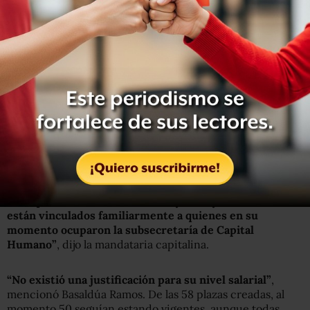
Un caso más fue el de los hermanos Fabiola, Juan Pablo y
Luis Antonio Herrera Fabre, sobrinos de quien fuera
directora general de Política Laboral, Abigail Romero
Herrera.
Romero Herrera, explicaron los funcionarios de
Sheinbaum, fue durante mucho tiempo la secretaria de
Miguel Ángel Vázquez Reyes, quien también tuvo el cargo
de secretario de Capital Humano, en el sexenio anterior.
“Se creó un tabulador especial para 58 personas… no se
sabe qué labores desarrollaban, y la mayoría de ellos
están vinculados familiarmente a quienes en su
momento ocuparon la subsecretaría de Capital
Humano”
, dijo la mandataria capitalina.
“No existió una justificación para su nivel salarial”
,
mencionó Basaldúa Ramos. De las 58 plazas creadas, al
momento 50 seguían estando vigentes, aunque todas