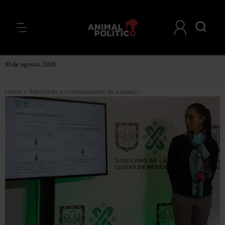
10 de agosto, 2026
Home
>
Familiares y colaboradores de subsecretarios obtuvieron plazas de 24 mil mensuales, acusa gobierno de Sheinbaum