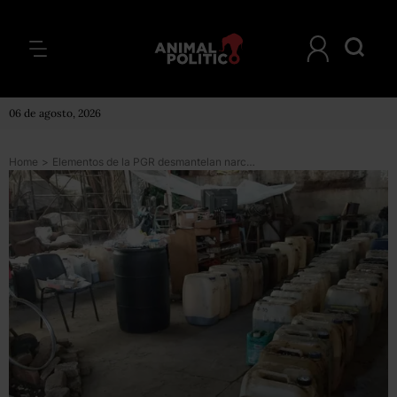
06 de agosto, 2026
Home
>
Elementos de la PGR desmantelan narcolaboratorio en Azcapotzalco, CDMX