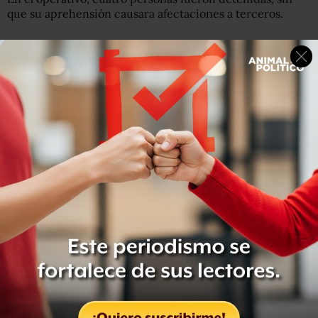
que su aprehensión causara afectaciones a terceros.
En su ejecución, los elementos de la
#PGR
localizaron
sustancias químicas diversas, maquinaria e insumos de
laboratorio, probablemente utilizados para la elaboración
del narcótico, así como vehículos y cartuchos útiles, y
detuvieron a cuatro personas.
https://t.co/XBJuMMKnUJ
pic.twitter.com/V83W4pP1Lg
— FGR México (@FGRMexico)
December 12, 2018