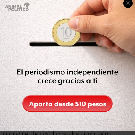
Hoy día está en contacto con su padre, pero apenas habla
con su madre.
Está tratando de superar las consecuencias de estos años
a través de la
terapia
a la que acude.
"Todavía tengo pesadillas sobre aquellos años. Ahora son
menos frecuentes, pero las tengo de vez en cuando.
Acepté que siempre estarán conmigo".
¿Por qué a los millennials les va mejor en el
matrimonio que a sus padres?
La historia de Louisa
Louisa tenía 7 años cuando sus padres se separaron y ella
se fue a vivir con su madre.
"Siempre recuerdo
la culpabilidad de dejarle solo
el día
que nos marchamos", dice en alusión a su padre.