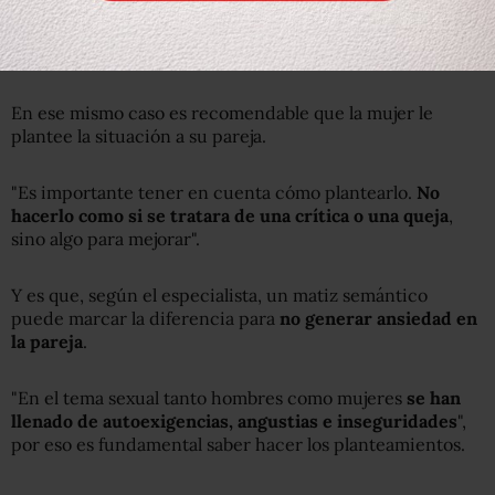
puede ayudar a que ambas partes se entiendan y se
complazcan mejor.
En ese mismo caso es recomendable que la mujer le
plantee la situación a su pareja.
"Es importante tener en cuenta cómo plantearlo.
No
hacerlo como si se tratara de una crítica o una queja
,
sino algo para mejorar".
Y es que, según el especialista, un matiz semántico
puede marcar la diferencia para
no generar ansiedad en
la pareja
.
"En el tema sexual tanto hombres como mujeres
se han
llenado de autoexigencias, angustias e inseguridades
",
por eso es fundamental saber hacer los planteamientos.