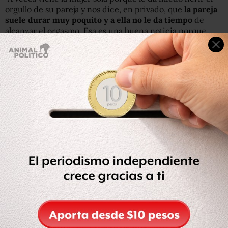
orgullo de su pareja y nos dice, en privado, que
la pareja
suele durar muy poquito y a ella no le da tiempo
de
alcanzar el orgasmo. Esa es una buena noticia porque
trabajar la eyaculación precoz es bastante sencillo
técnicamente. La solución es más simple que si hay otros
problemas".
iStock
Dirigir a la pareja mientras se tiene la relación sexual