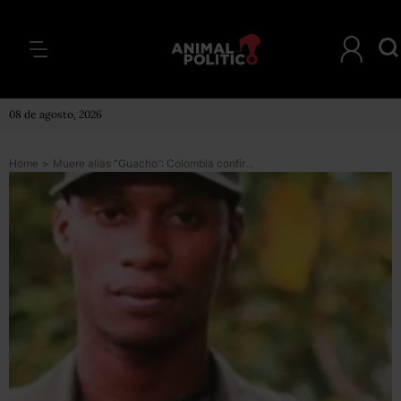
08 de agosto, 2026
Home
>
Muere alias “Guacho”: Colombia confirma el abatimiento del líder guerrillero acusado del asesinato de tres periodistas de Ecuador