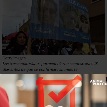
Getty Images
Los tres ecuatorianos permanecieron secuestrados 18
días antes de que se confirmara su muerte.
Actualmente existen
30 grupos disidentes de las FARC
con 1.749 hombres en armas, según la agencia Reuters.
Más de 13.000 integrantes de las FARC, incluidos más de
6.000 combatientes, depusieron las armas y se