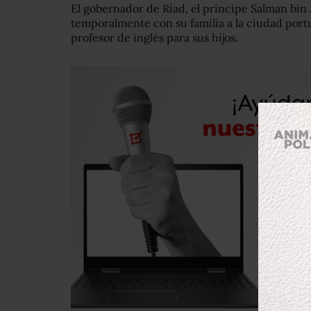
El gobernador de Riad, el príncipe Salman bin
temporalmente con su familia a la ciudad port
profesor de inglés para sus hijos.