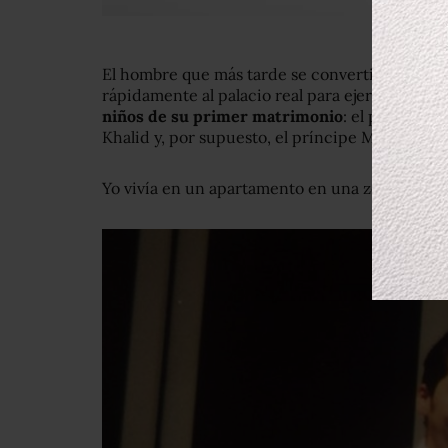
El hombre que más tarde se convertiría en rey 
rápidamente al palacio real para ejercer como
niños de su primer matrimonio
: el príncipe 
Khalid y, por supuesto, el príncipe Mohammed
Yo vivía en un apartamento en una zona prome