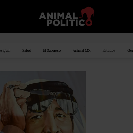
sigual
Salud
El Sabueso
Animal MX
Estados
Gén