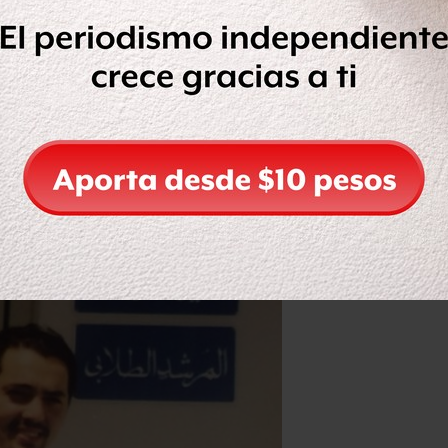
contactó con la escuela y me llevaron
tutor privado de algunos de los
Turki, el príncipe Nayef, el príncipe
.
tedora de la ciudad.