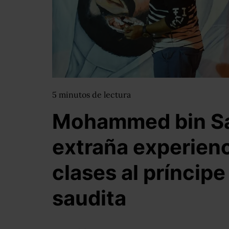
5
minutos
de lectura
Mohammed bin Sa
extraña experien
clases al príncip
saudita