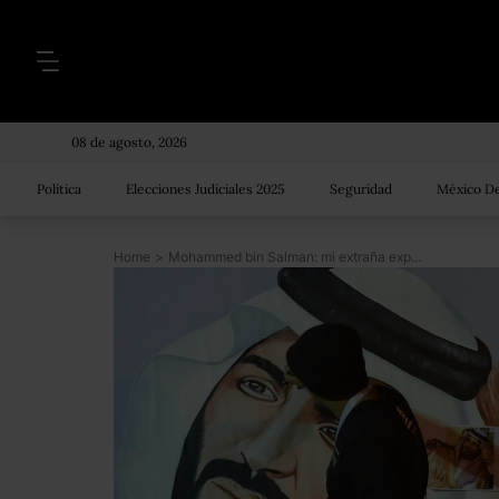
08 de agosto, 2026
Política
Elecciones Judiciales 2025
Seguridad
México De
Home
>
Mohammed bin Salman: mi extraña experiencia impartiendo clases al príncipe heredero saudita