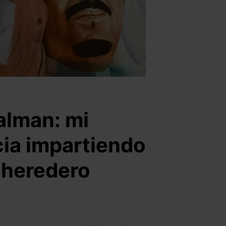
lman: mi
cia impartiendo
e heredero