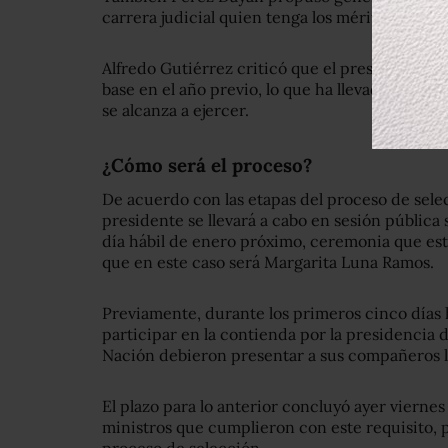
carrera judicial quien tenga los méritos.
Alfredo Gutiérrez criticó que el presupuesto d
base en el año previo, lo que ha llevado a que
se alcanza a ejercer.
¿Cómo será el proceso?
De acuerdo con las etapas del proceso de selec
presidente se llevará a cabo en sesión pública
día hábil de enero próximo, ceremonia que est
que en este caso será Margarita Luna Ramos.
Previamente, durante los primeros cinco días 
participar en la contienda por la presidencia d
Nación debieron presentar a sus compañeros la
El plazo para lo anterior concluyó ayer viernes 
ministros que cumplieron con este requisito, p