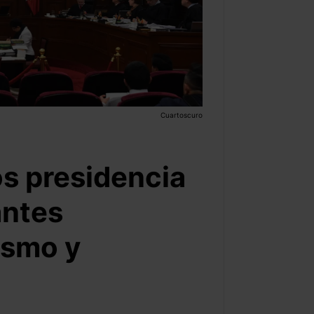
Cuartoscuro
os presidencia
antes
ismo y