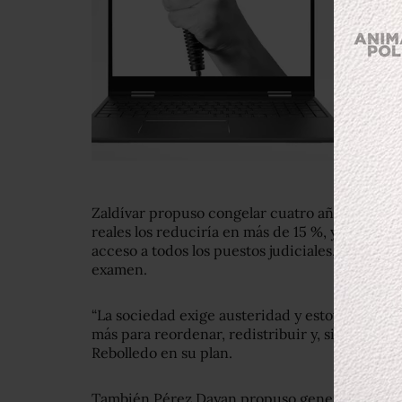
Zaldívar propuso congelar cuatro años los sala
reales los reduciría en más de 15 %, y en el te
acceso a todos los puestos judiciales, y no solo 
examen.
“La sociedad exige austeridad y estoy convenc
más para reordenar, redistribuir y, si es necesa
Rebolledo en su plan.
También Pérez Dayan propuso generalizar los 