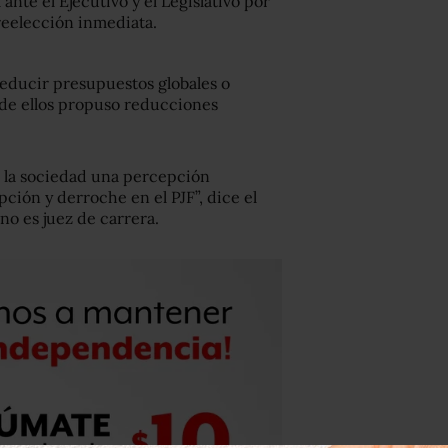
nte el Ejecutivo y el Legislativo por
reelección inmediata.
 reducir presupuestos globales o
de ellos propuso reducciones
 la sociedad una percepción
ción y derroche en el PJF”, dice el
 no es juez de carrera.