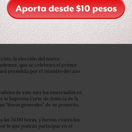
el PJF se solicite inercialmente con
 siempre se pida dinero de más que no
ción, la elección del nuevo
 solemne, que se celebrará el primer
ará presidida por el ministro decano
hábiles de este mes los interesados en
e la Suprema Corte de Justicia de la
s “líneas generales” de su proyecto.
a las 24:00 horas, y fueron cuatro los
or lo que podrán participar en el