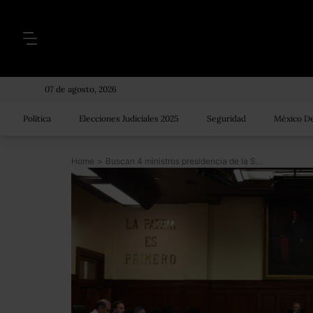
07 de agosto, 2026
Política
Elecciones Judiciales 2025
Seguridad
México De
Home
>
Buscan 4 ministros presidencia de la SCJN; aspirantes reconocen nepotismo y derroche