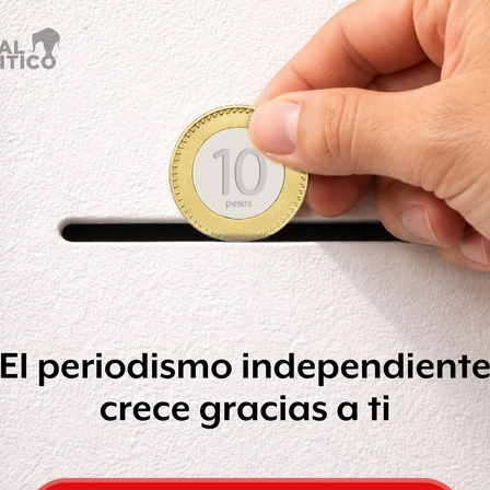
rios de los mandos, lo que en términos
ma del nepotismo, sugirió que el
el de jueces y magistrados, se sujete a
ido de que el PJF puede esforzarse
rio, recortar el gasto”, sostuvo Pardo
exámenes para que ingrese a la