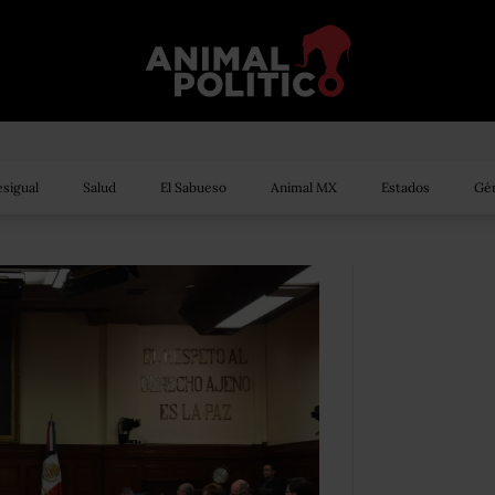
sigual
Salud
El Sabueso
Animal MX
Estados
Gén