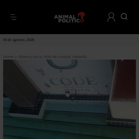
10 de agosto, 2026
Home
>
Alberca sucia, falta de comida: medallista Iván García exhibe malas condiciones de centro deportivo en Jalisco