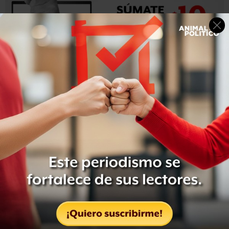
García dijo que espera que “mi frustración tenga eco en
el nuevo gobierno y se considere la atención a los atletas
de alto rendimiento,que las condiciones mejoren”.
Son lamentables las condiciones en la que se encuentran
esas instalaciones, Iván. Te puedo asegurar que habrá una
reingeniería de fondo al CODE, esta situación no puede
seguir así.
— Enrique Alfaro (@EnriqueAlfaroR)
3 de diciembre de
2018