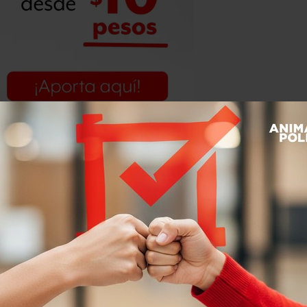
ón profesional e independiente que no
ó el funcionario estatal en el Funeral
ón que mostró el matrimonio a lo
 casi 15 años de matrimonio, Erika
trada, que tenían objetivos claros
 del estado, destacó su personalidad