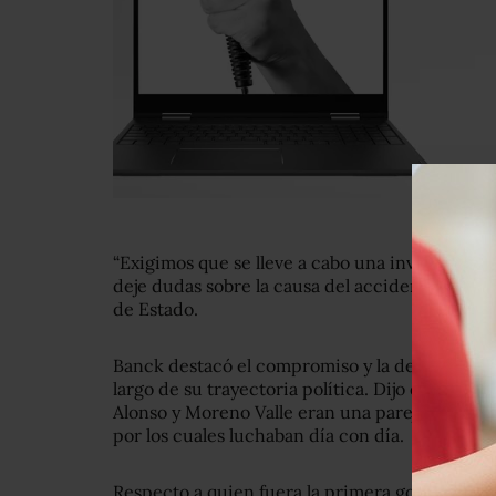
“Exigimos que se lleve a cabo una investigaci
deje dudas sobre la causa del accidente”, afirm
de Estado.
Banck destacó el compromiso y la determinaci
largo de su trayectoria política. Dijo que a sus
Alonso y Moreno Valle eran una pareja compene
por los cuales luchaban día con día.
Respecto a quien fuera la primera gobernadora