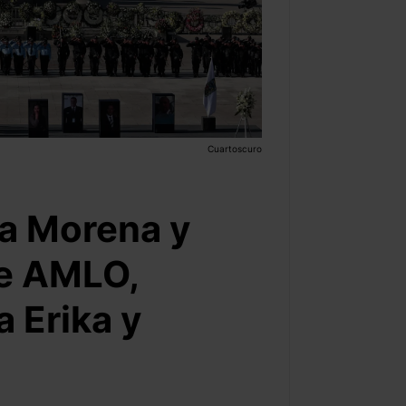
Cuartoscuro
ra Morena y
de AMLO,
 Erika y