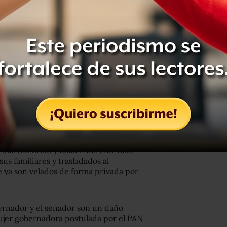
ables a quienes, dijo, siempre buscó
res de Nuevo León, Jaime Rodríguez
 California, Francisco Vega de
Durango, José Rosas Aispuro; de
, Francisco Javier García Cabeza de
urante la noche del lunes al Servicio
itajes requeridos.
e Martha Erika y Rafael Moreno Valle
us familiares y trasladados al
e ya son velados de forma privada por
ernador y el senador son un daño
ujer gobernadora postulada por el PAN