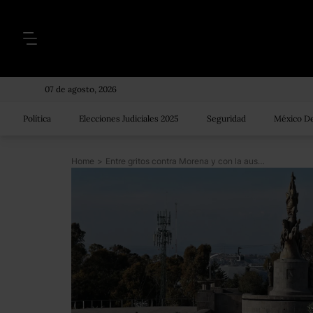
07 de agosto, 2026
Política
Elecciones Judiciales 2025
Seguridad
México De
Home
>
Entre gritos contra Morena y con la ausencia de AMLO, despiden a Martha Erika y Moreno Valle