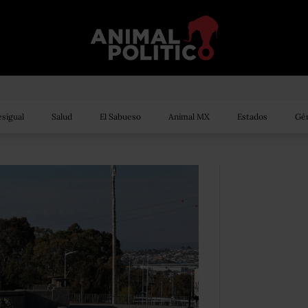
sigual
Salud
El Sabueso
Animal MX
Estados
Gén