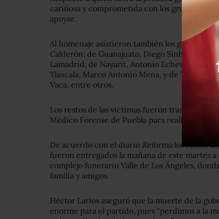
cariñosa y comprometida con los grupos vulner
apoyar.
Al homenaje asistieron también los gobernado
Calderón; de Guanajuato, Diego Sinhue; de Baja
Lamadrid; de Nayarit, Antonio Echevarría; de 
Tlaxcala, Marco Antonio Mena, y de Tamaulipas
Vaca, entre otros.
Los restos de las víctimas fueron trasladados d
Médico Forense de Puebla para realizar los per
De acuerdo con el diario
Reforma
los restos d
fueron entregados la mañana de este martes a s
complejo funerario Valle de Los Ángeles, dond
familia y amigos.
Héctor Larios aseguró que la muerte de la gob
enorme para el partido, pues “perdimos a la m