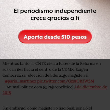
Lo anterior, en referencia a los reiterados llamados que
ha hecho el ya presidente Andrés Manuel López Obrador
para que las víctimas de la violencia perdonen a sus
agresores, como parte de un proceso nacional de
reconciliación.
Mientras tanto, la CNTE cierra Paseo de la Reforma en
sus carriles hacia el centro de la CDMX. Exigen
democratizar elección de liderazgo magisterial.
:
@paris_martinez
pic.twitter.com/GzssOR3W2M
— AnimalPolitico.com (@Pajaropolitico)
1 de diciembre de
2018
Sin embargo, como magisterio nacional, señaló el