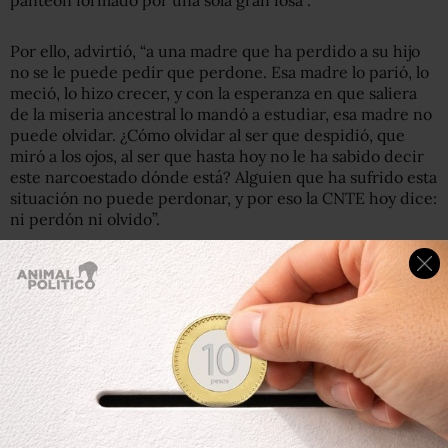
panteón formado por una sola gran fosa”.
Por ello, advirtió, “a una madre que ha perdido a su hijo
no se le puede pedir que perdone. Esa madre lo parió, lo
meció, lo hizo crecer, y con la esperanza en que saliera
de la miseria ancestral lo mandó a estudiar, esa madre no
puede olvidar. ¿Cómo olvidar al ser que despidió, que
miró a los ojos, al ser que hasta hoy no le ha sabido decir
este narcoestado dónde está? Alguien que ha sufrido esta
situación no puede perdonar, y por eso la CNTE hoy dice:
ni perdón ni olvido”.