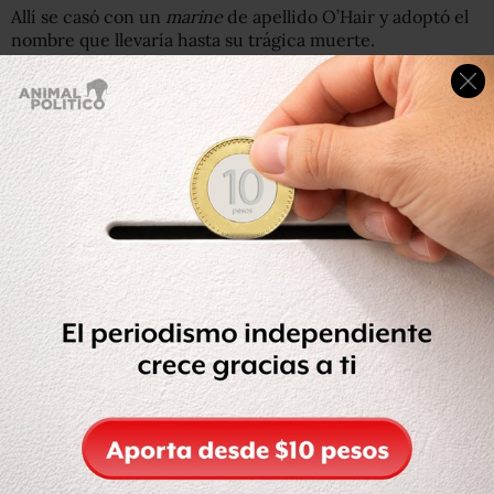
Allí se casó con un
marine
de apellido O’Hair y adoptó el
nombre que llevaría hasta su trágica muerte.
Prohibir la Navidad
Aprovechando la notoriedad del caso, en 1963 fundó la
Asociación Atea de Estados Unidos, una organización sin
fines de lucro que ha llevado más de 20 casos a distintas
cortes federales tratando de marcar una separación
entre Iglesia y estado.