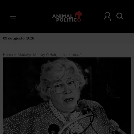
09 de agosto, 2026
Home
>
Madalyn Murray O’Hair, la mujer atea “más odiada de EE.UU.” que sufrió un trágico final