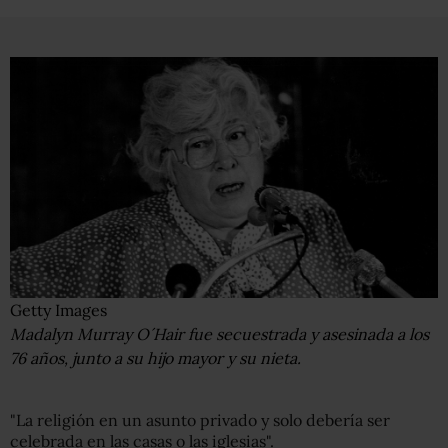
Getty Images
Madalyn Murray O´Hair fue secuestrada y asesinada a los
76 años, junto a su hijo mayor y su nieta.
"La religión en un asunto privado y solo debería ser
celebrada en las casas o las iglesias".