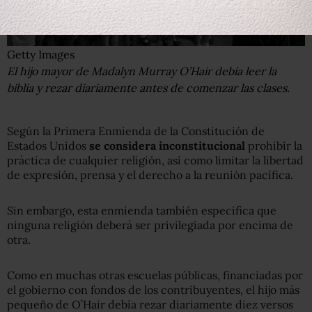
Getty Images
El hijo mayor de Madalyn Murray O’Hair debía leer la
biblia y rezar diariamente antes de comenzar las clases.
Según la Primera Enmienda de la Constitución de
Estados Unidos
se considera inconstitucional
prohibir la
práctica de cualquier religión, así como limitar la libertad
de expresión, prensa y el derecho a la reunión pacífica.
Sin embargo, esta enmienda también especifica que
ninguna religión deberá ser privilegiada por encima de
otra.
Como en muchas otras escuelas públicas, financiadas por
el gobierno con fondos de los contribuyentes, el hijo más
pequeño de O’Hair debía rezar diariamente diez versos