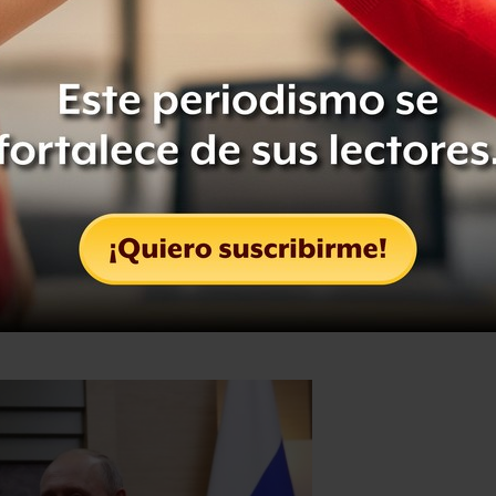
nidos y la Unión Europea, y
as como un ‘dictador’, han sido
días
al de BBC Mundo en Caracas, Guillermo
 venezolana puede sortear el cerco de
iados contra ‘el imperialismo
s parece avalar esa tesis", afirma
lo que su gobierno necesita es dinero",