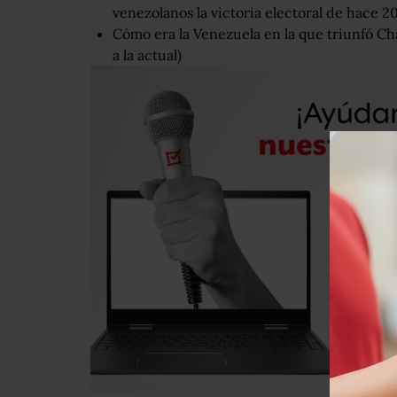
venezolanos la victoria electoral de hace 2
Cómo era la Venezuela en la que triunfó Ch
a la actual)