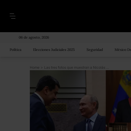
06 de agosto, 2026
Política
Elecciones Judiciales 2025
Seguridad
México De
Home
>
Las tres fotos que muestran a Nicolás Maduro fuera del acostumbrado aislamiento de Venezuela