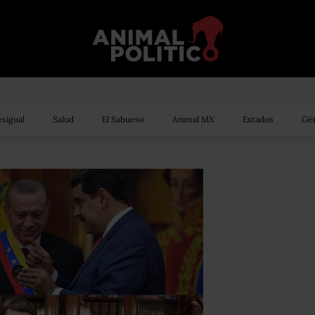
sigual
Salud
El Sabueso
Animal MX
Estados
Gén