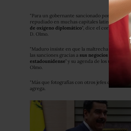
"Para un gobernante sancionado por Estados U
repudiado en muchas capitales latinoamerican
de oxígeno diplomático
", dice el correspons
D. Olmo.
"Maduro insiste en que la maltrecha economía
las sanciones gracias a
sus negocios con sus al
estadounidense’
y su agenda de los últimos día
Olmo.
"Más que fotografías con otros jefes de estado 
agrega.