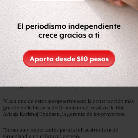
grandes patos King Eider, que los inuit tienen permitido
cazar, pero se supone que no deben vender con fines de
lucro.
Poder aéreo de China
En la actualidad, solo se puede volar a Nuuk en pequeños
aviones propulsados por hélice. En cuatro años, sin
embargo, eso cambiará radicalmente.
El gobierno de Groenlandia ha decidido construir
tres
grandes aeropuertos internacionales
, capaces de
recibir grandes aviones de pasajeros.
"Cada uno de estos aeropuertos será la construcción más
grande en la historia de Groenlandia", resaltó a la BBC
Aviaaja Karlshoj Knudsen, la gerente de los proyectos.
"Serán muy importantes para la infraestructura de
Groenlandia en el futuro", agregó.