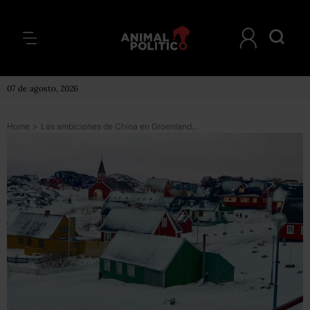
07 de agosto, 2026
Home
>
Las ambiciones de China en Groenlandia, la remota y “vacía” isla en el Ártico bajo dominio de Dinamarca