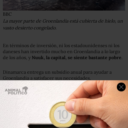
BBC
La mayor parte de Groenlandia está cubierta de hielo, un
vasto desierto congelado.
En términos de inversión, ni los estadounidenses ni los
daneses han invertido mucho en Groenlandia a lo largo
de los años, y
Nuuk, la capital, se siente bastante pobre
.
Dinamarca entrega un subsidio anual para ayudar a
Groenlandia a satisfacer sus necesidades.
Todos los días, un pequeño número de personas se reúne
en el centro para vender cosas que generarán un poco
de dinero: ropa desechada, libros escolares para niños,
pasteles caseros, pescado seco, tallas de cuerno de reno.
Algunos también venden las sangrientas carcasas de los