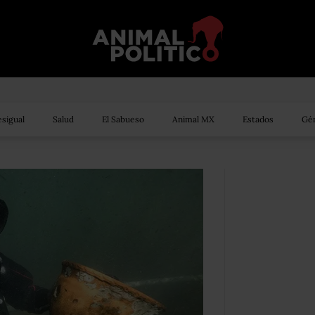
sigual
Salud
El Sabueso
Animal MX
Estados
Gén