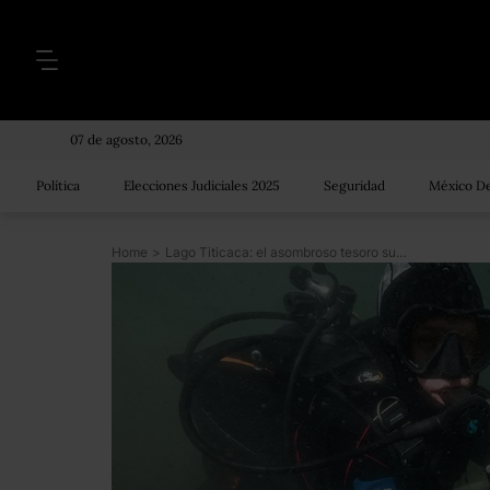
07 de agosto, 2026
Política
Elecciones Judiciales 2025
Seguridad
México De
Home
>
Lago Titicaca: el asombroso tesoro sumergido en Bolivia que será parte de un gran museo submarino