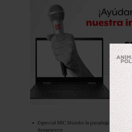
Especial BBC Mundo: la paradoja del Poopó, 
desaparece