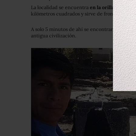
La localidad se encuentra
en la orilla del lago 
kilómetros cuadrados y sirve de frontera natura
A solo 5 minutos de ahí se encontraron hace 1
antigua civilización.