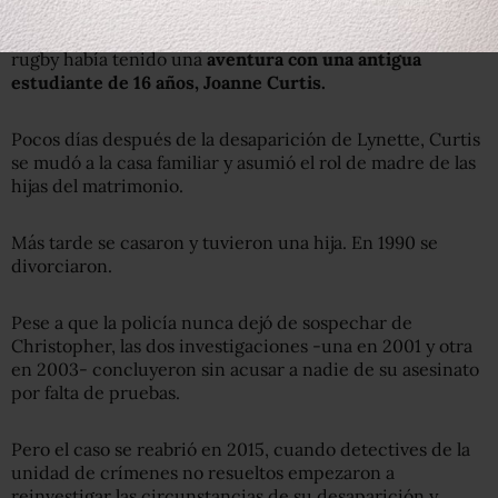
Una investigación en 2003 reveló que el exjugador de
rugby había tenido una
aventura con una antigua
estudiante de 16 años, Joanne Curtis.
Pocos días después de la desaparición de Lynette, Curtis
se mudó a la casa familiar y asumió el rol de madre de las
hijas del matrimonio.
Más tarde se casaron y tuvieron una hija. En 1990 se
divorciaron.
Pese a que la policía nunca dejó de sospechar de
Christopher, las dos investigaciones -una en 2001 y otra
en 2003- concluyeron sin acusar a nadie de su asesinato
por falta de pruebas.
Pero el caso se reabrió en 2015, cuando detectives de la
unidad de crímenes no resueltos empezaron a
reinvestigar las circunstancias de su desaparición y