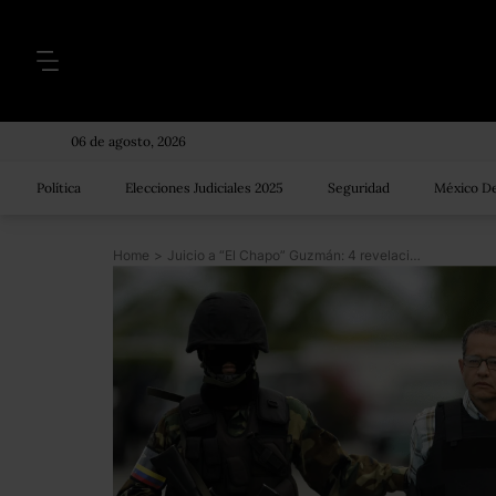
06 de agosto, 2026
Política
Elecciones Judiciales 2025
Seguridad
México De
Home
>
Juicio a “El Chapo” Guzmán: 4 revelaciones del exnarco colombiano Jorge Cifuentes que muestran los tentáculos del Cartel de Sinaloa