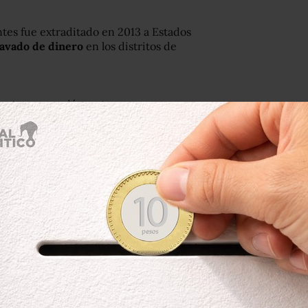
tes fue extraditado en 2013 a Estados
 lavado de dinero
en los distritos de
enta en un avión y otras
s en el juicio en Nueva York