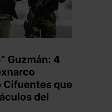
o” Guzmán: 4
exnarco
 Cifuentes que
áculos del