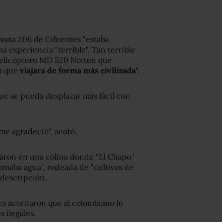
essna 206 de Cifuentes "estaba
a experiencia "terrible". Tan terrible
helicóptero MD 520 Notten que
ra que
viajara de forma más civilizada
".
que se pueda desplazar más fácil con
 me agradeció", acotó.
caron en una colina donde "El Chapo"
omaba agua", rodeada de "cultivos de
 descripción.
es acordaron que al colombiano lo
 ilegales.