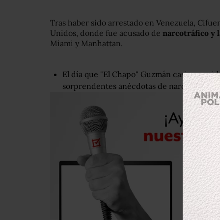
Tras haber sido arrestado en Venezuela, Cifuen
Unidos, donde fue acusado de
narcotráfico y
Miami y Manhattan.
El día que "El Chapo" Guzmán casi se accid
sorprendentes anécdotas de narcos relatada