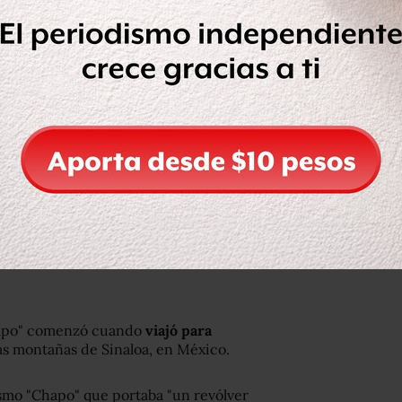
stido con un uniforme de prisión
artel de Sinaloa se extendieron por
ara salvaguardar su actividad ilegal de
ón que goteó por todo el camino.
.
Chapo" comenzó cuando
viajó para
las montañas de Sinaloa, en México.
mismo "Chapo" que portaba "un revólver