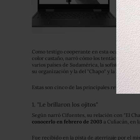
Como testigo cooperante en esta ocasión, y ve
color castaño, narró cómo los tentáculos del c
varios países de Sudamérica, la sofisticación p
su organización y la del "Chapo" y la corrupci
Estas son cinco de las principales revelaciones
1. "Le brillaron los ojitos"
Según narró Cifuentes, su relación con "El 
conocerlo en febrero de 2003
a Culiacán, en 
Fue recibido en la pista de aterrizaje por el 