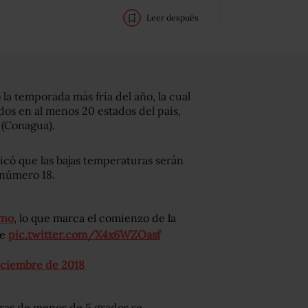
Leer después
ó la temporada más fría del año, la cual
dos en al menos 20 estados del país,
 (Conagua).
icó que las bajas temperaturas serán
 número 18.
rno
, lo que marca el comienzo de la
te
pic.twitter.com/X4x6WZOasf
iciembre de 2018
ras de menos de 5 grados se