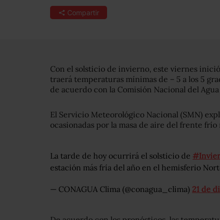
Compartir
Con el solsticio de invierno, este viernes inici
traerá temperaturas mínimas de – 5 a los 5 gra
de acuerdo con la Comisión Nacional del Agua
El Servicio Meteorológico Nacional (SMN) expl
ocasionadas por la masa de aire del frente frío
La tarde de hoy ocurrirá el solsticio de
#Invie
estación más fría del año en el hemisferio Nor
— CONAGUA Clima (@conagua_clima)
21 de d
De acuerdo con los pronósticos, las temperatu