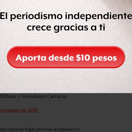
fornia, Nuevo León, Aguascalientes, San
do de México; y de 0 a 5 grados en
cala, Tamaulipas y Ciudad de México.
r precauciones, abrigarse, hidratarse
 enfermas y de la tercera edad.
cción Civil emitieron las alertas
mperaturas bajas previas al amanecer
ez, Coyoacán, Cuauhtémoc, Gustavo A.
, Tláhuac y Venustiano Carranza
diciembre de 2018
peraturas bajas previas al amanecer