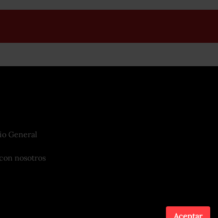
io General
con nosotros
Aceptar