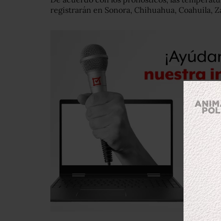
registrarán en Sonora, Chihuahua, Coahuila, Z