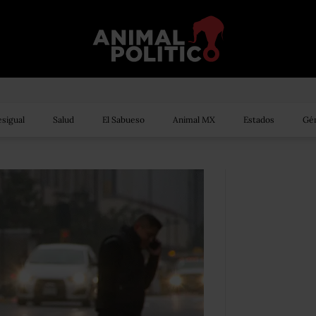
sigual
Salud
El Sabueso
Animal MX
Estados
Gén