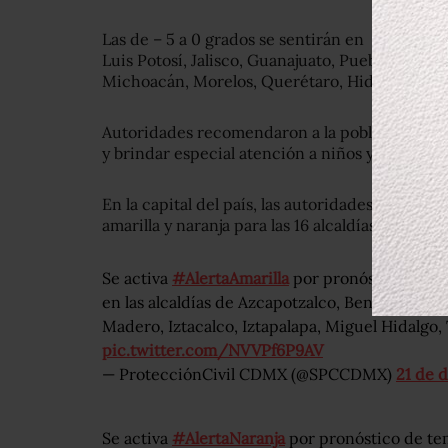
Las de – 5 a 0 grados se sentirán en Baja Cali
Luis Potosí, Jalisco, Guanajuato, Puebla y Esta
Michoacán, Morelos, Querétaro, Hidalgo, Tlax
Autoridades recomendaron a la población toma
y brindar especial atención a niños y personas
En la capital del país, las autoridades de Prote
amarilla y naranja para las 16 alcaldías.
Se activa
#AlertaAmarilla
por pronóstico de te
en las alcaldías de Azcapotzalco, Benito Juár
Madero, Iztacalco, Iztapalapa, Miguel Hidalgo
pic.twitter.com/NVVPf6P9AV
— ProtecciónCivil CDMX (@SPCCDMX)
21 de 
Se activa
#AlertaNaranja
por pronóstico de tem