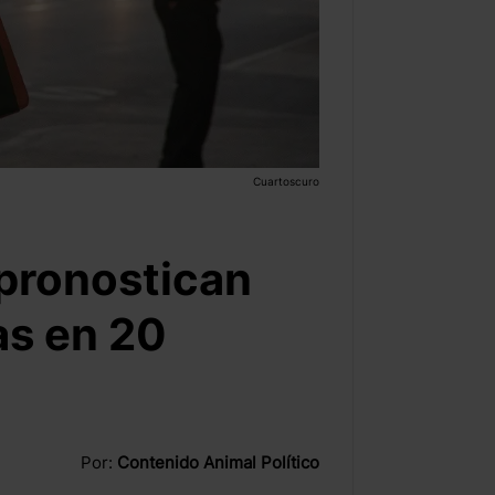
Cuartoscuro
: pronostican
as en 20
Por:
Contenido Animal Político