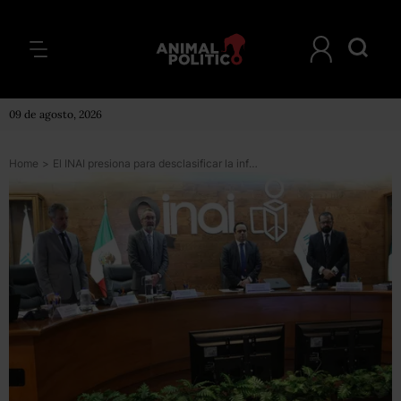
09 de agosto, 2026
Home
>
El INAI presiona para desclasificar la infomación reservada por las instancias judiciales