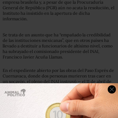
empresa brasileña y, a pesar de que la Procuraduría
General de República (PGR) aún no acata la resolución, el
Instituto ha insistido en la apertura de dicha
información.
Se trata de un asunto que ha “empañado la credibilidad
de las instituciones mexicanas”, que en otros países ha
llevado a destituir a funcionarios de altísimo nivel, como
ha subrayado el comisionado presidente del INAI,
Francisco Javier Acuña Llamas.
En el expediente abierto por las obras del Paso Exprés de
Cuernavaca, donde dos personas murieron tras caer en
un socavón, el pleno del INAI instruyó — el 11 de abril de
2018— a la Secretaría de Comunicaciones y Transportes
(SCT) para entregar, a la ciudadana que lo requirió, copia
de las 50 mil hojas que integran el expediente de la
construcción de la obra que costó 2 mil 200 millones de
pesos.