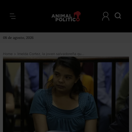
08 de agosto, 2026
Home
>
Imelda Cortez, la joven salvadoreña que tuvo un bebé producto de una violación y está acusada de “homicidio”