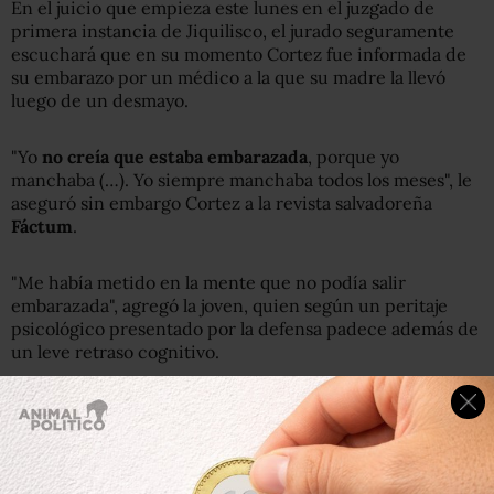
En el juicio que empieza este lunes en el juzgado de
primera instancia de Jiquilisco, el jurado seguramente
escuchará que en su momento Cortez fue informada de
su embarazo por un médico a la que su madre la llevó
luego de un desmayo.
"Yo
no creía que estaba embarazada
, porque yo
manchaba (…). Yo siempre manchaba todos los meses", le
aseguró sin embargo Cortez a la revista salvadoreña
Fáctum
.
"Me había metido en la mente que no podía salir
embarazada", agregó la joven, quien según un peritaje
psicológico presentado por la defensa padece además de
un leve retraso cognitivo.