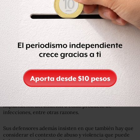
AFP
La fiscalía salvadoreña acusa a Imelda de haber tratado de
matar a su hija.
Según sus abogados, lo que la joven confundió con la
menstruación pueden haber sido sangrados obstétricos
patológicos, que se pueden producir al momento de la
implantación del embrión o como producto de
infecciones, entre otras razones.
Sus defensores además insisten en que también hay que
considerar el contexto de abuso y violencia que puede