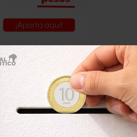
ustralia han bloqueado al gigante por
o Canadá, Alemania, Japón y Corea del
ia, negó las acusaciones e insistió en