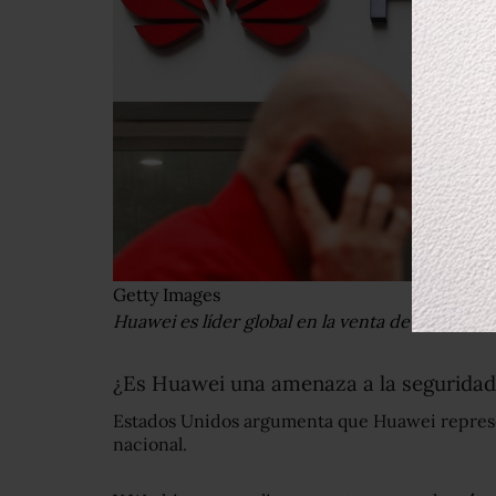
Getty Images
Huawei es líder global en la venta de equipos
¿Es Huawei una amenaza a la seguridad
Estados Unidos argumenta que Huawei represe
nacional.