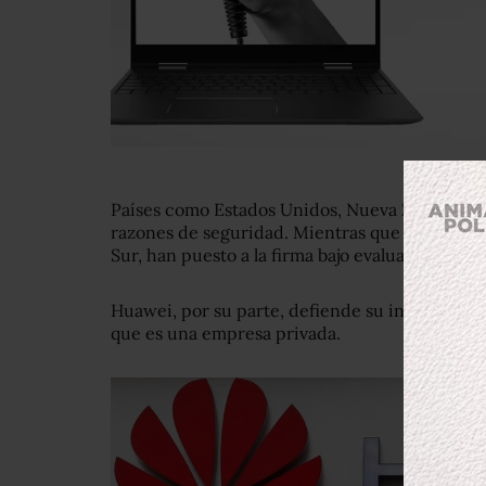
Países como Estados Unidos, Nueva Zelanda y A
razones de seguridad. Mientras que otros com
Sur, han puesto a la firma bajo evaluación.
Huawei, por su parte, defiende su independenc
que es una empresa privada.