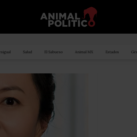
sigual
Salud
El Sabueso
Animal MX
Estados
Gén