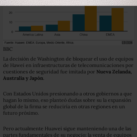
BBC
La decisión de Washington de bloquear el uso de equipos
de Hawei en infraestructuras de telecomunicaciones por
cuestiones de seguridad fue imitada por
Nueva Zelanda,
Australia y Japón
.
Con Estados Unidos presionando a otros gobiernos a que
hagan lo mismo, eso planteó dudas sobre su la expansión
global de la firma se reduciría en otras regiones en un
futuro próximo.
Pero actualmente Huawei sigue manteniendo una de las
partes fundamentales de su negocio: la venta de equipos