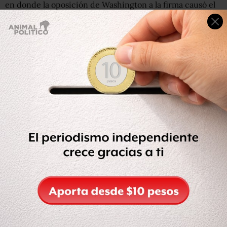
en donde la oposición de Washington a la firma causó el
mayor impacto. Aunque la firma siguió creciendo.
Estados Unidos prohibió el uso de los equipos de Huawei
en redes de comunicaciones, advirtió sobre "amenazas
para la seguridad" y pidió a otros gobiernos que siguieran
su ejemplo.
Sin embargo, en todas las partes del mundo, incluso en
EE.UU., el mercado de los productos Huawei ha crecido
durante los últimos tres años.