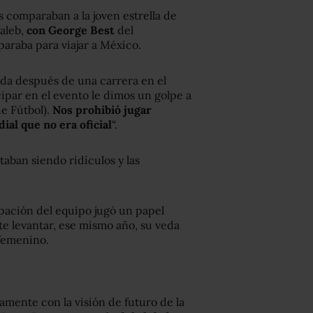
 comparaban a la joven estrella de
Caleb,
con George Best
del
araba para viajar a México.
ada después de una carrera en el
cipar en el evento le dimos un golpe a
de Fútbol).
Nos prohibió jugar
al que no era oficial
“.
aban siendo ridículos y las
pación del equipo jugó un papel
te levantar, ese mismo año, su veda
 femenino.
amente con la visión de futuro de la