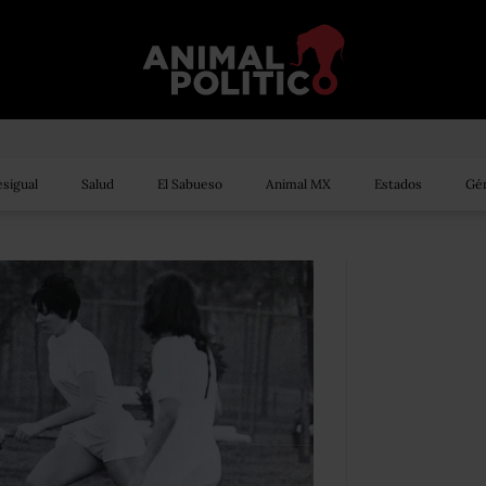
sigual
Salud
El Sabueso
Animal MX
Estados
Gén