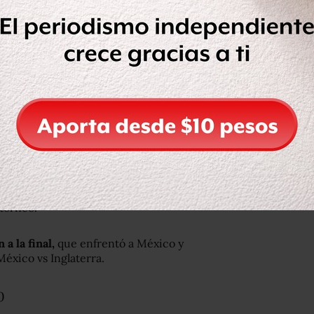
ar Dietafiel y la marca local de té
lectrónicos y otros se vendieron
icana.
uñecas, revistas y programas para
 mascota del torneo: Xochitl, una
ico.
ue iba desde los 30 pesos (US$1.45) a
 multitud más numerosa en asistir a un
 torneo.
 a la final
,
que enfrentó a México y
éxico vs Inglaterra.
0