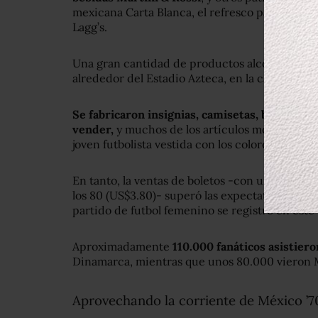
mexicana Carta Blanca, el refresco para adelgaz
Lagg’s.
Una gran cantidad de productos alcohólicos, e
alrededor del Estadio Azteca, en la capital mex
Se fabricaron insignias, camisetas, bolsos, m
vender,
y muchos de los artículos mostraban la
joven futbolista vestida con los colores de Méx
En tanto, la ventas de boletos -con un precio q
los 80 (US$3.80)- superó las expectativas, y la
partido de futbol femenino se registró en este
Aproximadamente
110.000 fanáticos
asistieron
Dinamarca, mientras que unos 80.000 vieron M
Aprovechando la corriente de México ’7