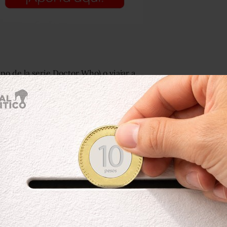
po de la serie Doctor Who) o viajar a
e”, recuerda la excentrocampista de la
e momento tenía 15 años y hoy tiene
bíamos jugado en el pequeño torneo
chas como las que están en los parques,
re de la Copa del Mundo en este
obal”.
ocinado por el gigante italiano de
es incluyeron la marca de cerveza