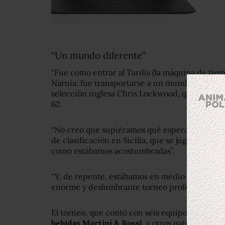
“Un mundo diferente”
“Fue como entrar al Tardis (la máquina de tiem
Narnia: fue transportarse a un mundo diferent
selección inglesa Chris Lockwood, quien en es
62.
“No creo que supiéramos qué esperar. Solo ha
de clasificación en Sicilia, que se jugó en can
como estábamos acostumbradas”.
“Y, de repente, estábamos en medio de la fieb
enorme y deslumbrante torneo profesional y gl
El torneo, que contó con seis equipos,
fue patr
bebidas Martini & Rossi
, y otros patrocinador