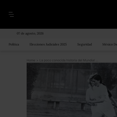
07 de agosto, 2026
Política
Elecciones Judiciales 2025
Seguridad
México De
Home
>
La poco conocida historia del Mundial México 71, cuando el futbol femenino alcanzó la gloria