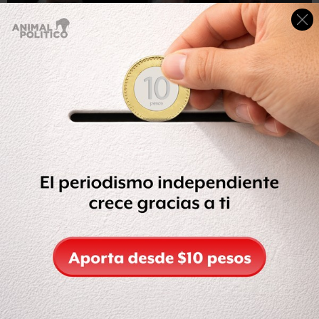
EPA
Piñera le pidió la renuncia al jefe de Carabineros.
En una conferencia de prensa, Piñera dijo haber llegado a
la conclusión de que el cuerpo de
"Carabineros necesita
un nuevo liderazgo"
para enfrentar "con mayor eficacia
(…) todos los problemas que lo aquejan en el presente y
los desafíos que deberá enfrentar en el futuro".
Pero, como explica Efe, la salida del director general de