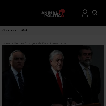
08 de agosto, 2026
Home
>
Hermes Soto, jefe de Carabineros: la petición del presidente Piñera de que renuncie el jefe de policía de Chile agrava la crisis por la muerte del mapuche Camilo Catrillanca