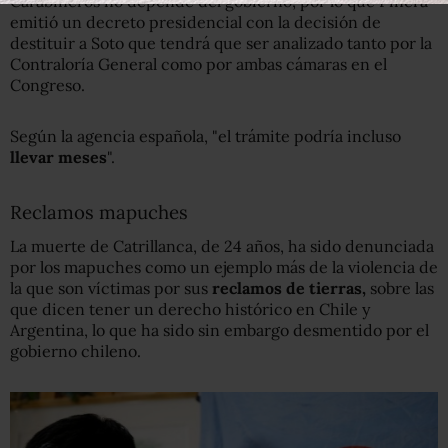
Carabineros no depende del gobierno, por lo que Piñera
emitió un decreto presidencial con la decisión de
destituir a Soto que tendrá que ser analizado tanto por la
Contraloría General como por ambas cámaras en el
Congreso.
Según la agencia española, "el trámite podría incluso
llevar meses
".
Reclamos mapuches
La muerte de Catrillanca, de 24 años, ha sido denunciada
por los mapuches como un ejemplo más de la violencia de
la que son víctimas por sus
reclamos
de
tierras
,
sobre las
que dicen tener un derecho histórico en Chile y
Argentina, lo que ha sido sin embargo desmentido por el
gobierno chileno.