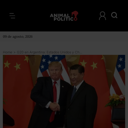
09 de agosto, 2026
Home
>
G20 en Argentina: Estados Unidos y China acuerdan posponer la imposición nuevos aranceles comerciales