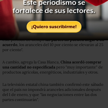
Getty Images
El G20 reúne los mandatarios de los países
económicamente más fuertes del mundo.
Y aunque la Casa Blanca dice que este movimiento ahora
está suspendido por 90 días, advierte que "si al final de
este período de tiempo
las partes no pueden llegar a un
acuerdo
, los aranceles del 10 por ciento se elevarán al 25
por ciento".
A cambio, agrega la Casa Blanca,
China acordó comprar
una cantidad no especificada
pero "muy importante" de
productos agrícolas, energéticos, industriales y otros.
La televisión estatal china también confirmó este sábado
que el país no impondrá aranceles adicionales después
del 1 de enero, y que "las negociaciones entre las dos
partes continuarán".