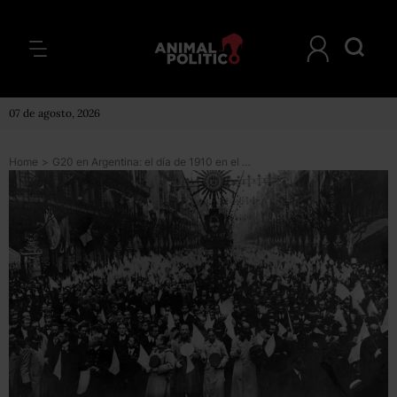
07 de agosto, 2026
Home
>
G20 en Argentina: el día de 1910 en el que Buenos Aires fue el centro del mundo y los líderes mundiales quedaron deslumbrados