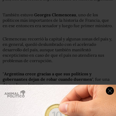
También estuvo
Georges Clemenceau
, uno de los
políticos más importantes de la historia de Francia, que
en ese entonces era senador y luego fue primer ministro.
Clemenceau recorrió la capital y algunas zonas del país y,
en general, quedó deslumbrado con el acelerado
desarrollo del país, aunque también manifestó
escepticismo en caso de que el país no atendiera sus
problemas de corrupción.
"
Argentina crece gracias a que sus políticos y
gobernantes dejan de robar cuando duermen
", fue una
de sus frases famosas.
Pero, en general, fue elogioso: "Mientras que el aspecto
de las calles de Buenos Aires es verdaderamente
europeo, tanto por la disposición y la fisonomía de todas
las cosas cuanto por la dominación de nuestras modas y