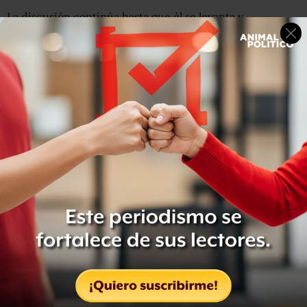
La discusión continúa hasta que él se levanta y
desaparece de la pantalla
. En seguida se oye un ruido
fuerte parecido seguido de un lamento.
"¡
Maldito maltratador de mujeres
!", llora ella y lo acusa
de haberle golpeado en la cara.
El hombre vuelve a sentarse frente a la cámara e intenta
retomar la partida. Ella le exige que le pida disculpas y él
le responde que lo hará, pero "pronto". La mujer insiste y
MrDeadMoth se vuelve a levantar y salir de vista, esta vez
de manera más agresiva.