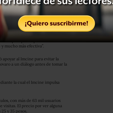
aría Novaro, anunció la cancelación
ión.
Novaro argumentó que la decisión se
saria para poder promover el cine
 y mucho más efectiva”.
ó apoyar al Imcine para evitar la
Novaro
a un diálogo antes de tomar la
ediante la cual el Imcine impulsa
tulos, con más de 63 mil usuarios
 visitas. El precio por ver alguna
 25 y 35 pesos.