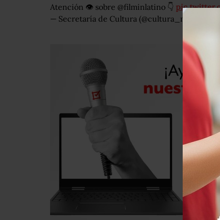
Atención 👁 sobre @filminlatino 👇
pic.twitte
— Secretaría de Cultura (@cultura_mx)
Decemb