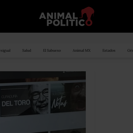
sigual
Salud
El Sabueso
Animal MX
Estados
Gén