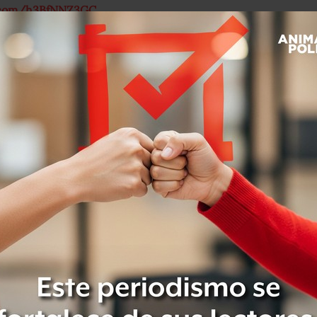
r.com/h3BfNNZ3GC
er 13, 2018