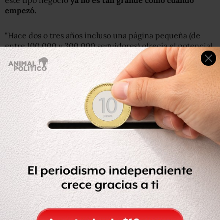
este tipo negocio
ya no es tan grande como cuando
empezó.
"Hace dos o tres años incluso una página pequeña (de
entre 100.000 y 300.000 seguidores) ofrecía el potencial
de ganar entre US$1.000 y US$2.000 al día. Y en 2013 los
ingresos eran aún mayores".
"Pero este año el mercado de las páginas de Facebook
está colapsando, ya no valen tanto
". Culpa de ello a las
nuevas políticas que introdujo la red social en marzo y
que le permiten "eliminar las páginas que se usan para
monetizar sitios web" y "obligar a la gente a pagar a
Facebook para tener visibilidad".