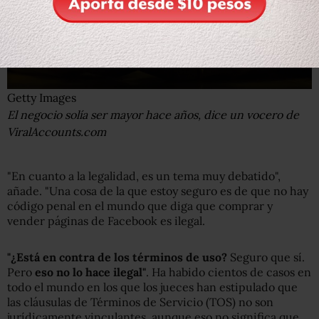
Getty Images
El negocio solía ser mayor hace años, dice un vocero de
ViralAccounts.com
"En cuanto a la legalidad, es un tema muy debatido",
añade. "Una cosa de la que estoy seguro es de que no hay
código penal en el mundo que diga que comprar y
vender páginas de Facebook es ilegal.
"¿Está en contra de los términos de uso?
Seguro que sí.
Pero
eso no lo hace ilegal"
. Ha habido cientos de casos en
todo el mundo en los que los jueces han estipulado que
las cláusulas de Términos de Servicio (TOS) no son
jurídicamente vinculantes, aunque eso no significa que