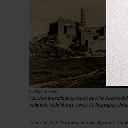
Getty Images
Muchos musulmanes creen que los huesos del p
colina de Nabi Yunus, cerca de la antigua ciud
En árabe, Nabi Yunus se refiere al profeta J