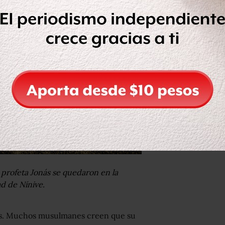
rofeta Jonás se quedaron en la
ad de Nínive.
onás. Muchos musulmanes creen que su