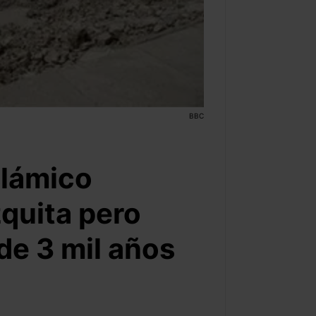
BBC
slámico
quita pero
de 3 mil años