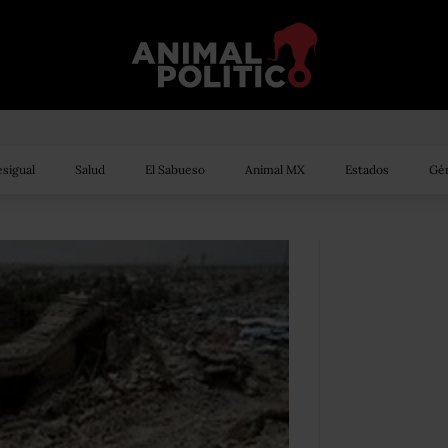
sigual
Salud
El Sabueso
Animal MX
Estados
Gén