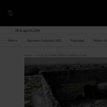
08 de agosto, 2026
Política
Elecciones Judiciales 2025
Seguridad
México De
Home
>
Cómo el Estado Islámico destruyó una mezquita pero reveló un palacio de 3 mil años de antigüedad