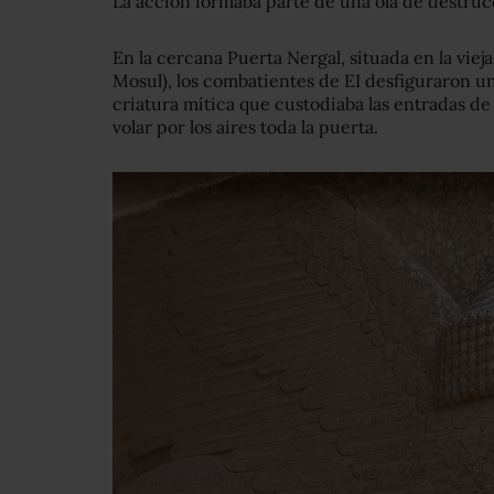
La acción formaba parte de una ola de destruc
En la cercana Puerta Nergal, situada en la viej
Mosul), los combatientes de EI desfiguraron u
criatura mítica que custodiaba las entradas de 
volar por los aires toda la puerta.