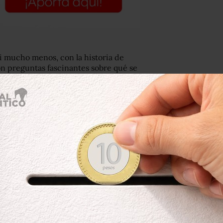
i mucho menos, con la historia de
on preguntas fascinantes sobre qué se
e la mezquita.
a
BBC
envió un equipo al conjunto de
on recientemente dentro de la colina.
gos utilizando una técnica llamada
s de los misterios que quedaron sin
ario.