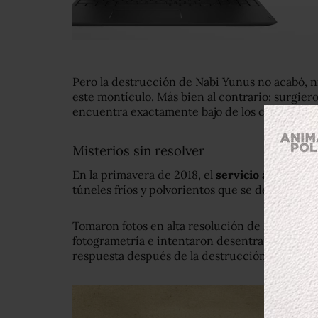
Pero la destrucción de Nabi Yunus no acabó, n
este montículo. Más bien al contrario: surgier
encuentra exactamente bajo de los cimientos d
Misterios sin resolver
En la primavera de 2018, el
servicio árabe de l
túneles fríos y polvorientos que se descubrier
Tomaron fotos en alta resolución de sus hallaz
fotogrametría e intentaron desentrañar alguno
respuesta después de la destrucción del santu