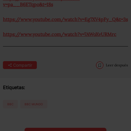
v=pa__B6ETqpo&t=18s
https://www.youtube.com/watch?v=Eg7XV4pFy_Q&t=3s
https://www.youtube.com/watch?v=7AWoXvURMrc
Compartir
Leer después
Etiquetas:
BBC
BBC MUNDO