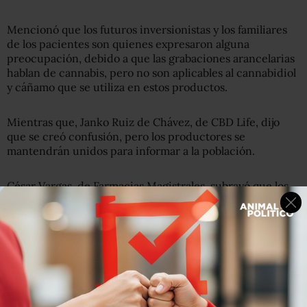
Mencionó que los futuros inversionistas y los familiares
de los pacientes son quienes expresaron alguna
preocupación, debido a que las grabaciones arancelarias
hablan de cannabis, pero no son aplicables al cannabidiol
y cáñamo que se utiliza en estos productos.
Mientras que, Janko Ruiz de Chávez, de CBD Life, dijo
que se creó confusión, pero los productores se
mantendrán unidos para informar a la población.
César Vargas, de Farmacias Magistrales, subrayó que los
productos con cannabidiol y menos de un por ciento de
THC no desplazarán los fármacos alópatas tradicionales,
ya que serán un complemento.
Los medicamentos con cannabidiol son útiles para el
tratamiento del dolor e inflamación en pacientes con
cáncer, esclerosis múltiple, Síndrome de
Inmunodeficiencia Adquirida (SIDA) y otras