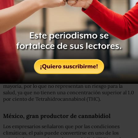
enfermedades.
Señalaron que en las últimas semanas de diciembre
empezarán a comercializar los primeros productos con
cannabis, luego de que la Cofepris autorizó la venta de 50
artículos.
LEE: La primera persona con plantas legales de cannabis
Cabe destacar que las mercancías autorizadas por la
autoridad regulatoria no son psicotrópicos en su
mayoría, por lo que no representan un riesgo para la
salud, ya que no tienen una concentración superior al 1.0
por ciento de Tetrahidrocannabinol (THC).
México, gran productor de cannabidiol
Los empresarios señalaron que por las condiciones
climáticas, el país puede convertirse en uno de los